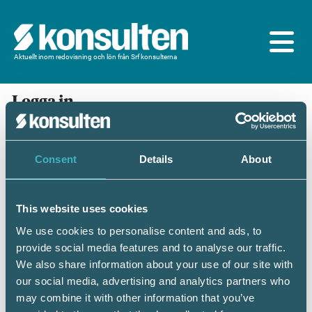
Aktuellt inom redovisning och lön från Srf konsulterna
Logga in
En prenumeration ingår för dig som är
medlem/ansluten till Srf konsulterna. Du loggar in
med BankID eller samma lösenord som du har på
Consent
Details
About
srfkonsult.se/Mina sidor
This website uses cookies
Mobilt BankID
Lösenord
We use cookies to personalise content and ads, to
provide social media features and to analyse our traffic.
Personnummer
(ÅÅÅÅMMDDNNNN)
We also share information about your use of our site with
our social media, advertising and analytics partners who
may combine it with other information that you’ve