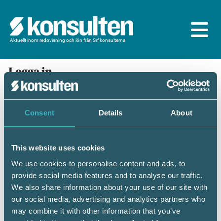
Aktuellt inom redovisning och lön från Srf konsulterna
Logga in
En prenumeration ingår för dig som är
medlem/ansluten till Srf konsulterna. Du loggar in
med BankID eller samma lösenord som du har på
Consent
Details
About
srfkonsult.se/Mina sidor
This website uses cookies
Mobilt BankID
Lösenord
We use cookies to personalise content and ads, to
provide social media features and to analyse our traffic.
Personnummer
(ÅÅÅÅMMDDNNNN)
We also share information about your use of our site with
our social media, advertising and analytics partners who
may combine it with other information that you’ve