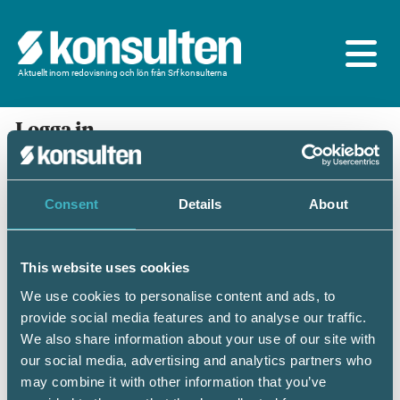
Aktuellt inom redovisning och lön från Srf konsulterna
Logga in
En prenumeration ingår för dig som är
medlem/ansluten till Srf konsulterna. Du loggar in
med BankID eller samma lösenord som du har på
Consent
Details
About
srfkonsult.se/Mina sidor
This website uses cookies
Mobilt BankID
Lösenord
We use cookies to personalise content and ads, to
provide social media features and to analyse our traffic.
Personnummer
(ÅÅÅÅMMDDNNNN)
We also share information about your use of our site with
our social media, advertising and analytics partners who
may combine it with other information that you’ve