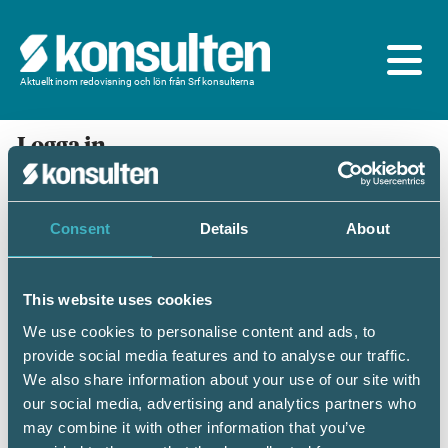
Aktuellt inom redovisning och lön från Srf konsulterna
Logga in
En prenumeration ingår för dig som är
medlem/ansluten till Srf konsulterna. Du loggar in
med BankID eller samma lösenord som du har på
Consent
Details
About
srfkonsult.se/Mina sidor
This website uses cookies
Mobilt BankID
Lösenord
We use cookies to personalise content and ads, to
provide social media features and to analyse our traffic.
Personnummer
(ÅÅÅÅMMDDNNNN)
We also share information about your use of our site with
our social media, advertising and analytics partners who
may combine it with other information that you’ve