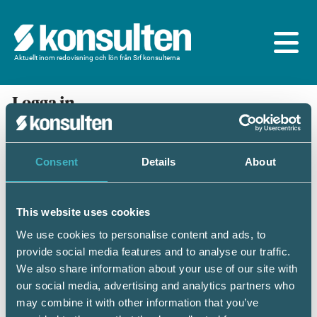
Aktuellt inom redovisning och lön från Srf konsulterna
Logga in
En prenumeration ingår för dig som är
medlem/ansluten till Srf konsulterna. Du loggar in
med BankID eller samma lösenord som du har på
Consent
Details
About
srfkonsult.se/Mina sidor
This website uses cookies
Mobilt BankID
Lösenord
We use cookies to personalise content and ads, to
provide social media features and to analyse our traffic.
Personnummer
(ÅÅÅÅMMDDNNNN)
We also share information about your use of our site with
our social media, advertising and analytics partners who
may combine it with other information that you’ve