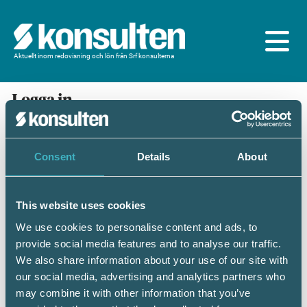
Aktuellt inom redovisning och lön från Srf konsulterna
Logga in
En prenumeration ingår för dig som är
medlem/ansluten till Srf konsulterna. Du loggar in
med BankID eller samma lösenord som du har på
Consent
Details
About
srfkonsult.se/Mina sidor
This website uses cookies
Mobilt BankID
Lösenord
We use cookies to personalise content and ads, to
provide social media features and to analyse our traffic.
Personnummer
(ÅÅÅÅMMDDNNNN)
We also share information about your use of our site with
our social media, advertising and analytics partners who
may combine it with other information that you’ve