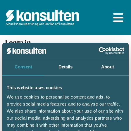
Aktuellt inom redovisning och lön från Srf konsulterna
Logga in
En prenumeration ingår för dig som är
medlem/ansluten till Srf konsulterna. Du loggar in
med BankID eller samma lösenord som du har på
Consent
Details
About
srfkonsult.se/Mina sidor
This website uses cookies
Mobilt BankID
Lösenord
We use cookies to personalise content and ads, to
provide social media features and to analyse our traffic.
Personnummer
(ÅÅÅÅMMDDNNNN)
We also share information about your use of our site with
our social media, advertising and analytics partners who
may combine it with other information that you’ve