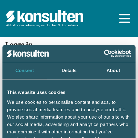
Aktuellt inom redovisning och lön från Srf konsulterna
Logga in
En prenumeration ingår för dig som är
medlem/ansluten till Srf konsulterna. Du loggar in
med BankID eller samma lösenord som du har på
Consent
Details
About
srfkonsult.se/Mina sidor
This website uses cookies
Mobilt BankID
Lösenord
We use cookies to personalise content and ads, to
provide social media features and to analyse our traffic.
Personnummer
(ÅÅÅÅMMDDNNNN)
We also share information about your use of our site with
our social media, advertising and analytics partners who
may combine it with other information that you’ve