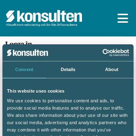
Aktuellt inom redovisning och lön från Srf konsulterna
Logga in
En prenumeration ingår för dig som är
medlem/ansluten till Srf konsulterna. Du loggar in
med BankID eller samma lösenord som du har på
Consent
Details
About
srfkonsult.se/Mina sidor
This website uses cookies
Mobilt BankID
Lösenord
We use cookies to personalise content and ads, to
provide social media features and to analyse our traffic.
Personnummer
(ÅÅÅÅMMDDNNNN)
We also share information about your use of our site with
our social media, advertising and analytics partners who
may combine it with other information that you’ve