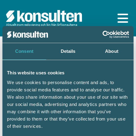
Aktuellt inom redovisning och lön från Srf konsulterna
Logga in
Consent
Details
About
En prenumeration ingår för dig som är
medlem/ansluten till Srf konsulterna. Du loggar in
med BankID eller samma lösenord som du har på
This website uses cookies
srfkonsult.se/Mina sidor
We use cookies to personalise content and ads, to
provide social media features and to analyse our traffic.
Mobilt BankID
Lösenord
We also share information about your use of our site with
our social media, advertising and analytics partners who
may combine it with other information that you’ve
Personnummer
(ÅÅÅÅMMDDNNNN)
provided to them or that they’ve collected from your use
of their services.