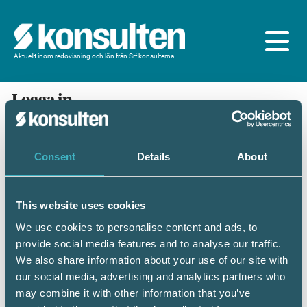
Aktuellt inom redovisning och lön från Srf konsulterna
Logga in
En prenumeration ingår för dig som är
medlem/ansluten till Srf konsulterna. Du loggar in
med BankID eller samma lösenord som du har på
Consent
Details
About
srfkonsult.se/Mina sidor
This website uses cookies
Mobilt BankID
Lösenord
We use cookies to personalise content and ads, to
provide social media features and to analyse our traffic.
Personnummer
(ÅÅÅÅMMDDNNNN)
We also share information about your use of our site with
our social media, advertising and analytics partners who
may combine it with other information that you’ve