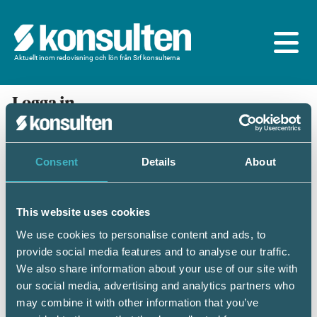
Aktuellt inom redovisning och lön från Srf konsulterna
Logga in
En prenumeration ingår för dig som är
medlem/ansluten till Srf konsulterna. Du loggar in
med BankID eller samma lösenord som du har på
Consent
Details
About
srfkonsult.se/Mina sidor
This website uses cookies
Mobilt BankID
Lösenord
We use cookies to personalise content and ads, to
provide social media features and to analyse our traffic.
Personnummer
(ÅÅÅÅMMDDNNNN)
We also share information about your use of our site with
our social media, advertising and analytics partners who
may combine it with other information that you’ve