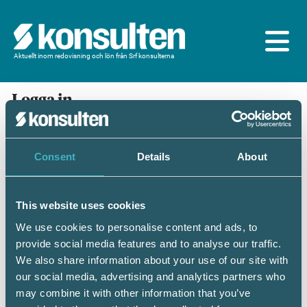
Aktuellt inom redovisning och lön från Srf konsulterna
Logga in
En prenumeration ingår för dig som är
medlem/ansluten till Srf konsulterna. Du loggar in
med BankID eller samma lösenord som du har på
Consent
Details
About
srfkonsult.se/Mina sidor
This website uses cookies
Mobilt BankID
Lösenord
We use cookies to personalise content and ads, to
provide social media features and to analyse our traffic.
Personnummer
(ÅÅÅÅMMDDNNNN)
We also share information about your use of our site with
our social media, advertising and analytics partners who
may combine it with other information that you’ve