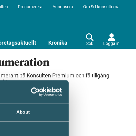
lten
Prenumerera
Annonsera
Om Srf konsulterna
öretagsaktuellt
Krönika
Sök
Logga in
numeration
umerant på Konsulten Premium och få tillgång
ekt.
About