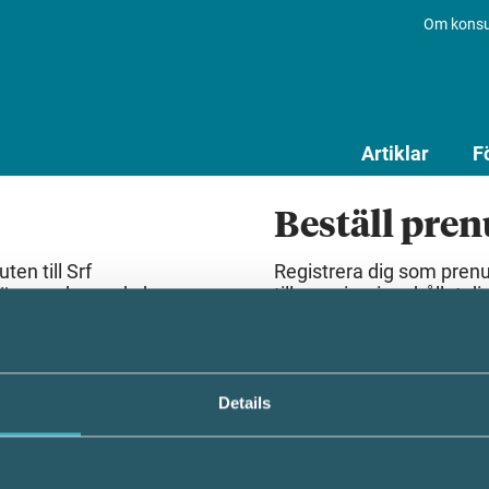
Om konsu
Artiklar
F
Beställ pre
en till Srf
Registrera dig som pren
lösenord som du har
till premiuminnehållet dir
Beställ prenumeration
Details