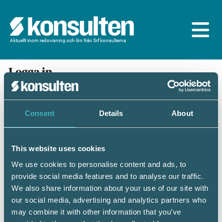
Aktuellt inom redovisning och lön från Srf konsulterna
Logga in
En prenumeration ingår för dig som är
medlem/ansluten till Srf konsulterna. Du loggar in
med BankID eller samma lösenord som du har på
Consent
Details
About
srfkonsult.se/Mina sidor
This website uses cookies
Mobilt BankID
Lösenord
We use cookies to personalise content and ads, to
provide social media features and to analyse our traffic.
Personnummer
(ÅÅÅÅMMDDNNNN)
We also share information about your use of our site with
our social media, advertising and analytics partners who
may combine it with other information that you’ve