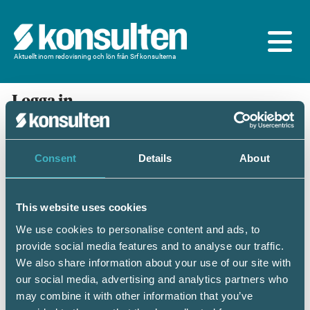
Aktuellt inom redovisning och lön från Srf konsulterna
Logga in
En prenumeration ingår för dig som är
medlem/ansluten till Srf konsulterna. Du loggar in
med BankID eller samma lösenord som du har på
Consent
Details
About
srfkonsult.se/Mina sidor
This website uses cookies
Mobilt BankID
Lösenord
We use cookies to personalise content and ads, to
provide social media features and to analyse our traffic.
Personnummer
(ÅÅÅÅMMDDNNNN)
We also share information about your use of our site with
our social media, advertising and analytics partners who
may combine it with other information that you’ve