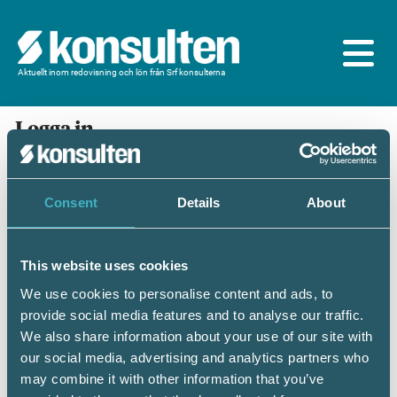
Aktuellt inom redovisning och lön från Srf konsulterna
Logga in
En prenumeration ingår för dig som är
medlem/ansluten till Srf konsulterna. Du loggar in
med BankID eller samma lösenord som du har på
Consent
Details
About
srfkonsult.se/Mina sidor
This website uses cookies
Mobilt BankID
Lösenord
We use cookies to personalise content and ads, to
provide social media features and to analyse our traffic.
Personnummer
(ÅÅÅÅMMDDNNNN)
We also share information about your use of our site with
our social media, advertising and analytics partners who
may combine it with other information that you’ve