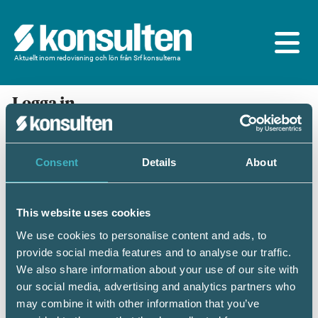
Aktuellt inom redovisning och lön från Srf konsulterna
Logga in
En prenumeration ingår för dig som är
medlem/ansluten till Srf konsulterna. Du loggar in
med BankID eller samma lösenord som du har på
Consent
Details
About
srfkonsult.se/Mina sidor
This website uses cookies
Mobilt BankID
Lösenord
We use cookies to personalise content and ads, to
provide social media features and to analyse our traffic.
Personnummer
(ÅÅÅÅMMDDNNNN)
We also share information about your use of our site with
our social media, advertising and analytics partners who
may combine it with other information that you’ve