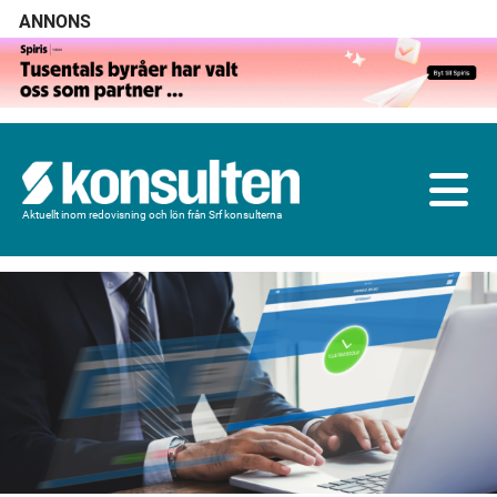
ANNONS
Aktuellt inom redovisning och lön från Srf konsulterna