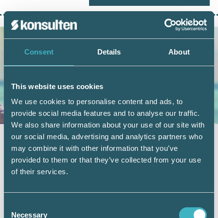
Consent
Details
About
This website uses cookies
We use cookies to personalise content and ads, to
provide social media features and to analyse our traffic.
We also share information about your use of our site with
SRFKONSULT.SE
23 juni 2026
our social media, advertising and analytics partners who
may combine it with other information that you’ve
Sjukskrivning och semester – vad
provided to them or that they’ve collected from your use
gäller?
of their services.
Semester och sjukskrivning är två områden
som ofta väcker frågor hos både arbetsgivare
Consent
och…
Necessary
Selection