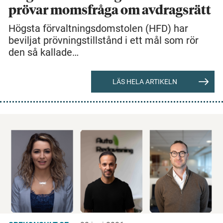
prövar momsfråga om avdragsrätt
Högsta förvaltningsdomstolen (HFD) har
beviljat prövningstillstånd i ett mål som rör
den så kallade…
LÄS HELA ARTIKELN