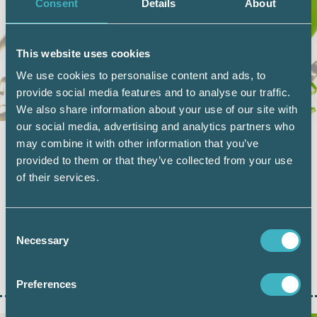
Consent
Details
About
This website uses cookies
We use cookies to personalise content and ads, to
provide social media features and to analyse our traffic.
We also share information about your use of our site with
our social media, advertising and analytics partners who
LÖN
28 juni 2024
may combine it with other information that you’ve
ALK 10 år: Maria valde dubbel
provided to them or that they’ve collected from your use
of their services.
auktorisation från start
I år är det tio år sedan de första Auktoriserade
Lönekonsulterna såg dagens ljus.…
Consent
Necessary
Selection
LÄS HELA ARTIKELN
Preferences