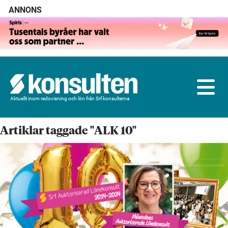
ANNONS
Aktuellt inom redovisning och lön från Srf konsulterna
Artiklar taggade "ALK 10"