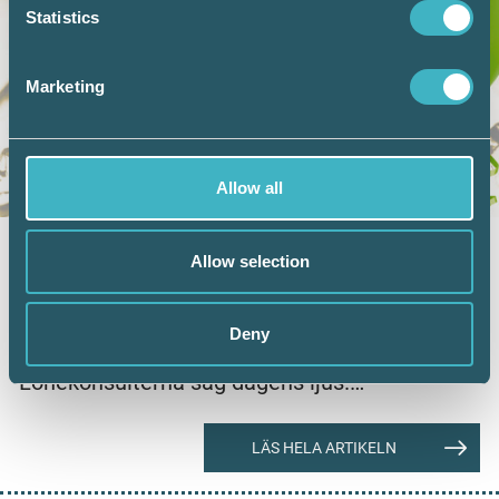
Statistics
Marketing
Allow all
LÖN
31 maj 2024
Allow selection
ALK 10 år: Nina prioriterar
proaktivitet
Deny
I år är det tio år sedan de första Auktoriserade
Lönekonsulterna såg dagens ljus.…
LÄS HELA ARTIKELN