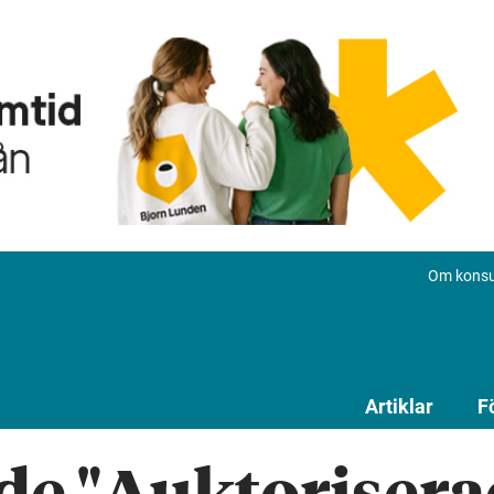
Om konsu
Artiklar
F