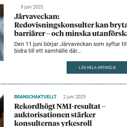
9 juni 2025
Järvaveckan:
Redovisningskonsulter kan bryt
barriärer – och minska utanförs
Den 11 juni börjar Järvaveckan som syftar till
bidra till ett samhälle där…
LÄS HELA ARTIKELN
BRANSCHAKTUELLT
2 juni 2025
Rekordhögt NMI-resultat –
auktorisationen stärker
konsulternas yrkesroll