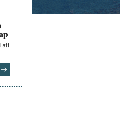
a
kap
 att