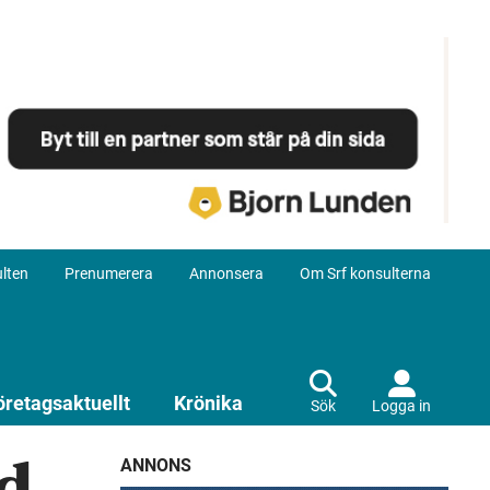
lten
Prenumerera
Annonsera
Om Srf konsulterna
öretagsaktuellt
Krönika
Sök
Logga in
ANNONS