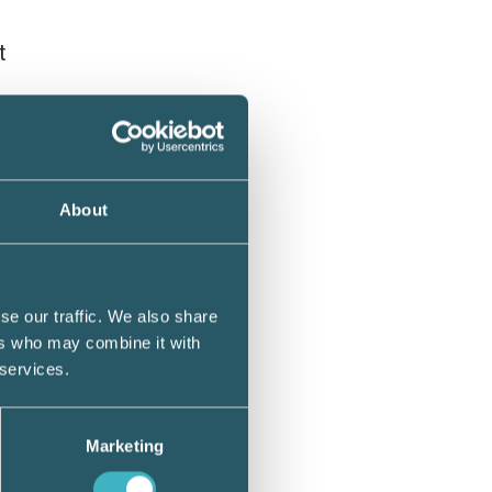
t
About
d
se our traffic. We also share
ra
ers who may combine it with
t
 services.
ch
Marketing