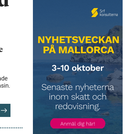
ad
e
ade
sin.