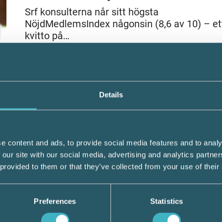
Srf konsulterna når sitt högsta
NöjdMedlemsIndex någonsin (8,6 av 10) – et
kvitto på…
LÄS HELA ARTIKELN
Details
EKOBROTT
9 maj 2025
Ekobrottsmyndighetens lägesbil
e content and ads, to provide social media features and to analy
2025 – så kan branschen kan bid
 our site with our social media, advertising and analytics partn
Ekonomisk brottslighet har blivit ett allvarlig
 provided to them or that they’ve collected from your use of their
systemhot – Auktoriserade Redovisnings- o
Lönekonsulter spelar en…
Preferences
Statistics
LÄS HELA ARTIKELN