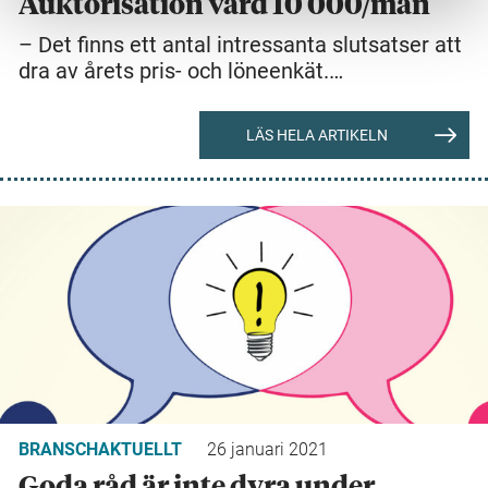
Auktorisation värd 10 000/mån
– Det finns ett antal intressanta slutsatser att
dra av årets pris- och löneenkät.…
LÄS HELA ARTIKELN
BRANSCHAKTUELLT
26 januari 2021
Goda råd är inte dyra under