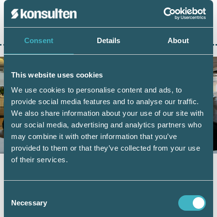
LÄS HELA ARTIKELN
Consent
Details
About
This website uses cookies
We use cookies to personalise content and ads, to
provide social media features and to analyse our traffic.
We also share information about your use of our site with
our social media, advertising and analytics partners who
may combine it with other information that you’ve
provided to them or that they’ve collected from your use
of their services.
BRANSCHAKTUELLT
28 januari 2022
Allt fler auktoriserade under
Consent
pandemin
Necessary
Selection
Allt fler väljer att ta steget till Auktoriserad