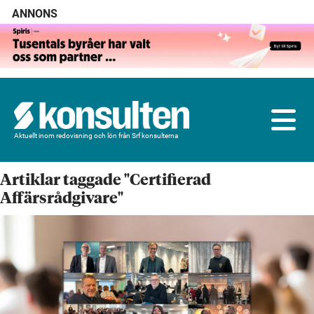
ANNONS
Aktuellt inom redovisning och lön från Srf konsulterna
Artiklar taggade "Certifierad
Affärsrådgivare"