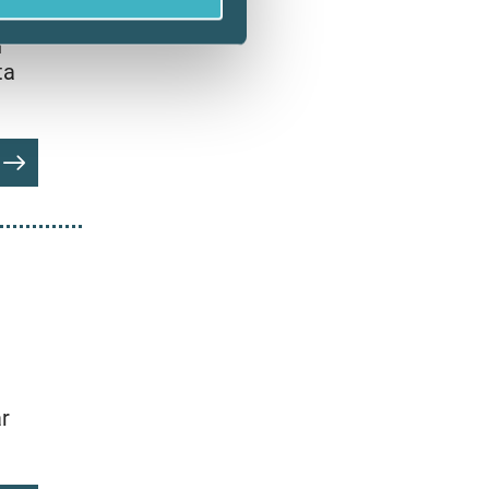
n
ta
är