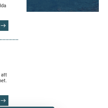
ilda
 att
het.