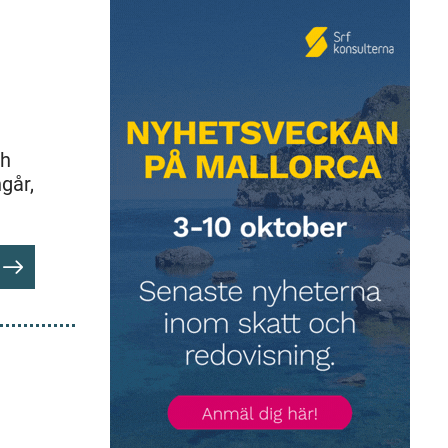
ch
ngår,