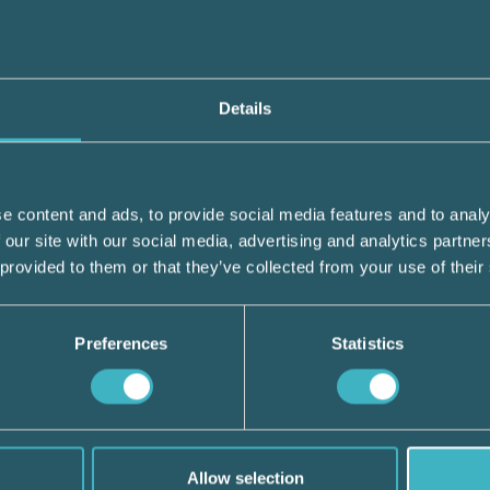
BRANSCHAKTUELLT
22 november 2024
Details
Bolag och Brott: Nya lagar ger
myndigheter skarpare verktyg m
ekonomisk brottslighet
e content and ads, to provide social media features and to analy
Regeringen har nu godkänt flera förslag från
 our site with our social media, advertising and analytics partn
utredningen "Bolag och Brott" och vid årsskif
 provided to them or that they’ve collected from your use of their
LÄS HELA ARTIKELN
Preferences
Statistics
BRANSCHAKTUELLT
10 oktober 2024
Utredare vill ändra sekretesslaga
Allow selection