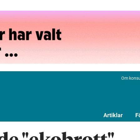
Om konsu
Artiklar
F