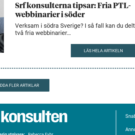
Srf konsulterna tipsar: Fria PTL-
webbinarier i söder
Verksam i södra Sverige? I så fall kan du delt
två fria webbinarier…
LÄS HELA ARTIKELN
DDA FLER ARTIKLAR
Sna
Ann
rig utgivare:
Rebecca Fyhr