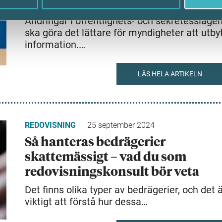
för att minska brott
Ändringar i offentlighets- och sekretesslage
ska göra det lättare för myndigheter att utby
information.…
LÄS HELA ARTIKELN
REDOVISNING
25 september 2024
Så hanteras bedrägerier
skattemässigt – vad du som
redovisningskonsult bör veta
Det finns olika typer av bedrägerier, och det 
viktigt att förstå hur dessa…