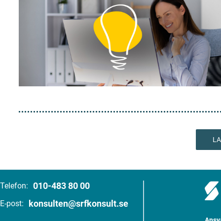
LA
010-483 80 00
Telefon:
konsulten@srfkonsult.se
E-post:
Ansva