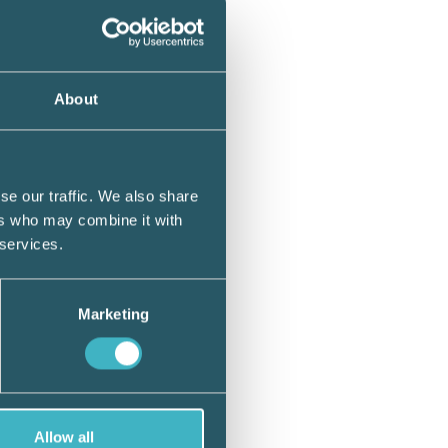
About
ot
se our traffic. We also share
ers who may combine it with
tet…
 services.
Marketing
r
Allow all