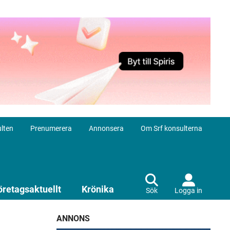
lten
Prenumerera
Annonsera
Om Srf konsulterna
öretagsaktuellt
Krönika
Sök
Logga in
ANNONS