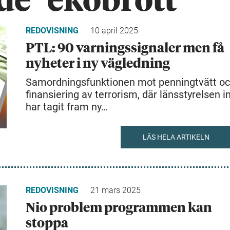
de "ekobrott"
REDOVISNING
10 april 2025
PTL: 90 varningssignaler men få
nyheter i ny vägledning
Samordningsfunktionen mot penningtvätt o
finansiering av terrorism, där länsstyrelsen i
har tagit fram ny…
LÄS HELA ARTIKELN
REDOVISNING
21 mars 2025
Nio problem programmen kan
stoppa