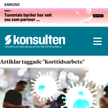
ANNONS
Aktuellt inom redovisning och lön från Srf konsulterna
Artiklar taggade "Korttidsarbete"