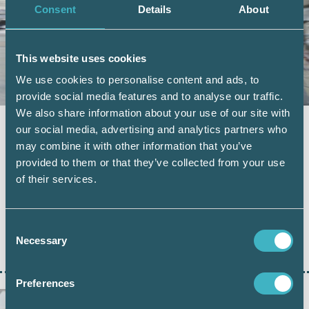
Consent
Details
About
This website uses cookies
We use cookies to personalise content and ads, to
provide social media features and to analyse our traffic.
We also share information about your use of our site with
BRANSCHAKTUELLT
10 maj 2021
our social media, advertising and analytics partners who
Särskilt kring korttidsarbete
may combine it with other information that you’ve
provided to them or that they’ve collected from your use
Korttidsarbete är för många företag en vardag
of their services.
och nu gällande lagstiftning sätter villkoren
fram…
Consent
Necessary
Selection
LÄS HELA ARTIKELN
Preferences