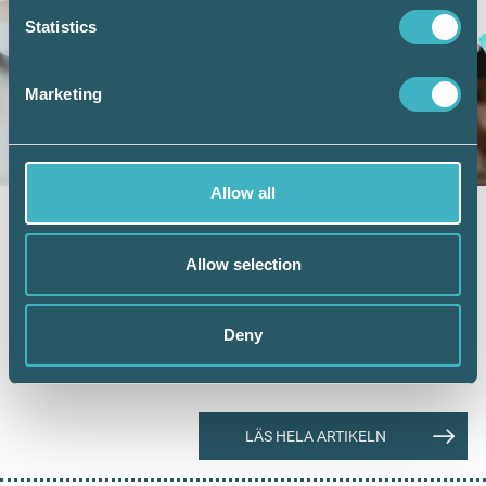
Statistics
Marketing
Allow all
BRANSCHAKTUELLT
6 maj 2021
Utdelning och koncernbidrag i
Allow selection
kombination med coronastöd
I dessa tider upprättas många
Deny
årsredovisningar. I samband med det planeras
för koncernbidrag och…
LÄS HELA ARTIKELN