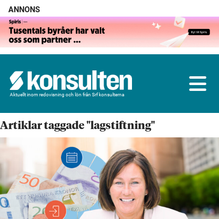
ANNONS
Aktuellt inom redovisning och lön från Srf konsulterna
Artiklar taggade "lagstiftning"