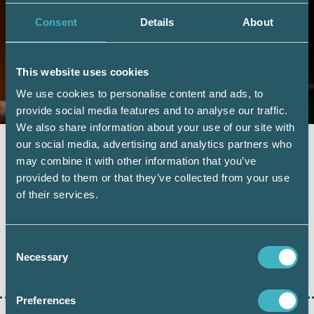
Consent
Details
About
This website uses cookies
We use cookies to personalise content and ads, to
provide social media features and to analyse our traffic.
We also share information about your use of our site with
REDOVISNING
28 februari 2025
our social media, advertising and analytics partners who
may combine it with other information that you’ve
Stämma med fokus på bättre
provided to them or that they’ve collected from your use
XBRL-hantering
of their services.
– Hur kan vi höja XBRL-kvaliteten i
näringslivet? För att svara på den frågan…
Consent
Necessary
Selection
LÄS HELA ARTIKELN
Preferences