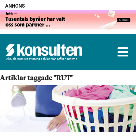
ANNONS
Aktuellt inom redovisning och lön från Srf konsulterna
Artiklar taggade "RUT"