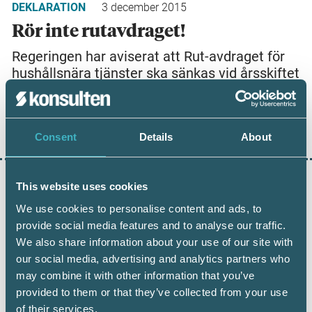
DEKLARATION
3 december 2015
Rör inte rutavdraget!
Regeringen har aviserat att Rut-avdraget för
hushållsnära tjänster ska sänkas vid årsskiftet
från nuvarande…
LÄS HELA ARTIKELN
Consent
Details
About
SKATT
19 december 2014
This website uses cookies
Föreslagna skatteändringar 2015
We use cookies to personalise content and ads, to
provide social media features and to analyse our traffic.
Regeringen lägger fram en rad förslag i
We also share information about your use of our site with
budgetpropositionen som innebär ändringar i
our social media, advertising and analytics partners who
beskattningen från…
may combine it with other information that you’ve
provided to them or that they’ve collected from your use
LÄS HELA ARTIKELN
of their services.