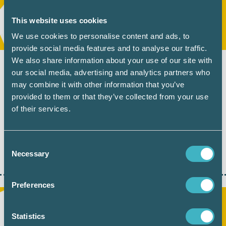
This website uses cookies
We use cookies to personalise content and ads, to
provide social media features and to analyse our traffic.
We also share information about your use of our site with
BRANSCHAKTUELLT
3 juni 2020
our social media, advertising and analytics partners who
Var står vi – Vad gör Srf
may combine it with other information that you’ve
konsulterna?
provided to them or that they’ve collected from your use
of their services.
Det har minst sagt varit många turer kring
olika stöd med anledning av corona.…
Consent
Necessary
LÄS HELA ARTIKELN
Selection
Preferences
Statistics