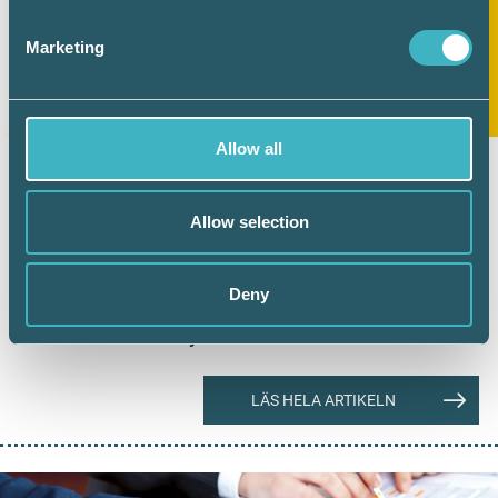
Marketing
Allow all
REDOVISNING
4 maj 2020
Srf konsulternas
Allow selection
redovisningsgrupp publicerar Srf
U 13
Deny
Srf konsulternas redovisningsgrupp har
beslutat om ett nytt uttalande i serien Srf U.
LÄS HELA ARTIKELN