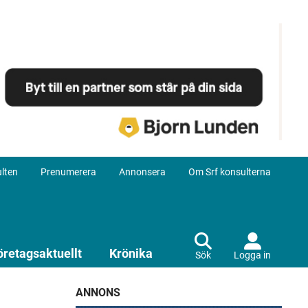
lten
Prenumerera
Annonsera
Om Srf konsulterna
öretagsaktuellt
Krönika
Sök
Logga in
ANNONS