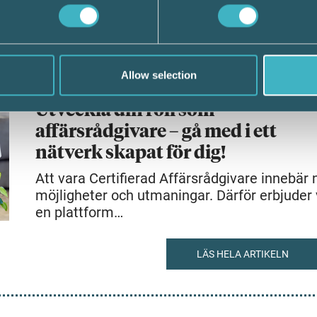
LÄS HELA ARTIKELN
Allow selection
19 december 2024
Utveckla din roll som
affärsrådgivare – gå med i ett
nätverk skapat för dig!
Att vara Certifierad Affärsrådgivare innebär 
möjligheter och utmaningar. Därför erbjuder 
en plattform…
LÄS HELA ARTIKELN