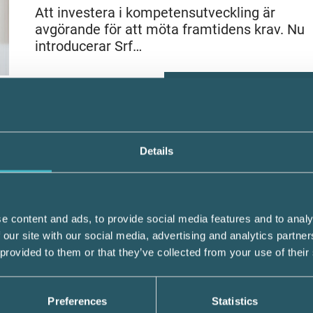
Att investera i kompetensutveckling är
avgörande för att möta framtidens krav. Nu
introducerar Srf…
LÄS HELA ARTIKELN
Details
BRANSCHAKTUELLT
13 januari 2025
Nytt år, nya möjligheter – så blir
2025 året för din personliga
e content and ads, to provide social media features and to analy
utveckling
 our site with our social media, advertising and analytics partn
Digitalt lärande är här för att stanna, men tr
 provided to them or that they’ve collected from your use of their
tillgängligheten kämpar många
yrkesverksamma –…
Preferences
Statistics