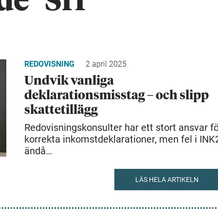
de "Srf
REDOVISNING
2 april 2025
Undvik vanliga
deklarationsmisstag – och slipp
skattetillägg
Redovisningskonsulter har ett stort ansvar f
korrekta inkomstdeklarationer, men fel i INK
ändå…
LÄS HELA ARTIKELN