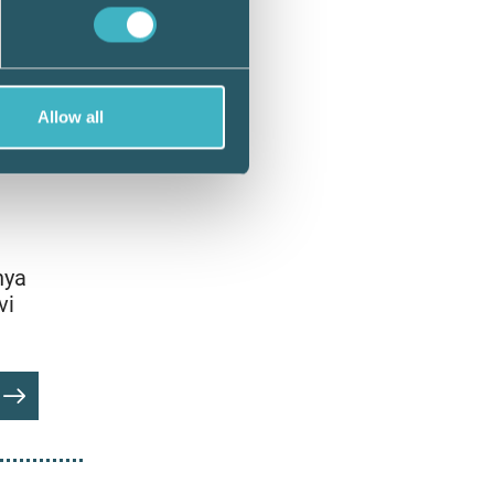
Allow all
nya
vi