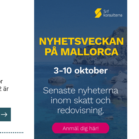
ör
2 är