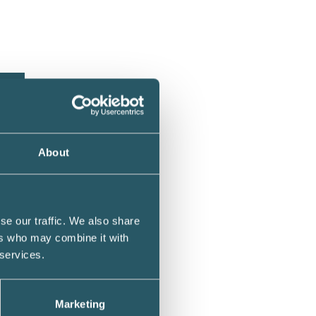
About
se our traffic. We also share
ers who may combine it with
ots
 services.
Marketing