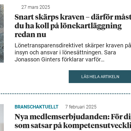
27 mars 2025
Snart skärps kraven – därför mås
du ha koll på lönekartläggning
redan nu
Lönetransparensdirektivet skärper kraven p
insyn och ansvar i lönesättningen. Sara
Jonasson Ginters förklarar varför…
LÄS HELA ARTIKELN
BRANSCHAKTUELLT
7 februari 2025
Nya medlemserbjudanden: För di
som satsar på kompetensutveckl