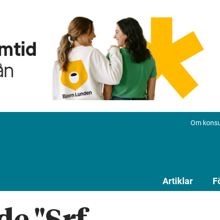
Om konsu
Artiklar
F