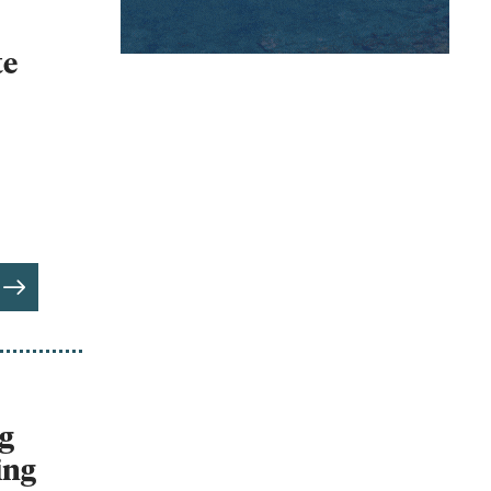
te
å
g
ing