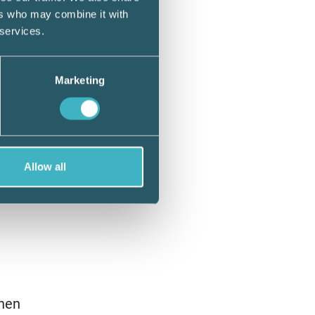
ers who may combine it with
 services.
Marketing
Allow all
chen