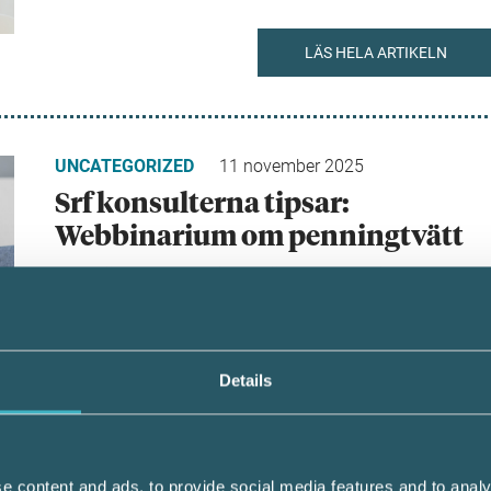
LÄS HELA ARTIKELN
UNCATEGORIZED
11 november 2025
Srf konsulterna tipsar:
Webbinarium om penningtvätt
Hur förebygger vi att företag och ideella
föreningar utnyttjas för kriminell verksamhe
Det får…
Details
LÄS HELA ARTIKELN
e content and ads, to provide social media features and to analy