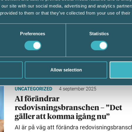
UNCATEGORIZED
15 oktober 2025
 our site with our social media, advertising and analytics partn
 provided to them or that they’ve collected from your use of their
AGI minskar uppgifterna i
arbetsgivarintyg för a-kassa
Den 1 oktober 2025 trädde en ny lag om
Preferences
Statistics
arbetslöshetsförsäkring i kraft. Den innebär…
LÄS HELA ARTIKELN
Allow selection
UNCATEGORIZED
4 september 2025
AI förändrar
redovisningsbranschen – ”Det
gäller att komma igång nu”
AI är på väg att förändra redovisningsbrans