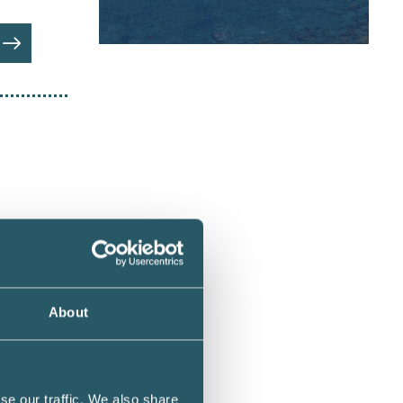
t?
About
se our traffic. We also share