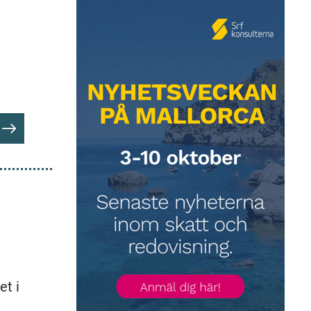
)
et i