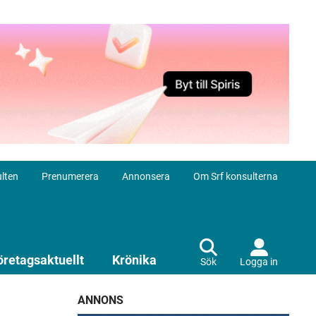
lten
Prenumerera
Annonsera
Om Srf konsulterna
öretagsaktuellt
Krönika
Sök
Logga in
ANNONS