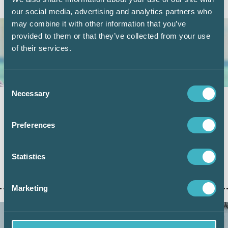
AKTUELLA ARTIKLAR
our social media, advertising and analytics partners who
may combine it with other information that you’ve
provided to them or that they’ve collected from your use
of their services.
Consent
Necessary
Selection
Sjukskrivning och semester – vad gäller?
23 juni 2026
Preferences
Semester och sjukskrivning är två områden som ofta
väcker frågor hos både arbetsgivare och anställda. Inför
sommaren är det därför bra att fräscha upp kunskaperna
Statistics
om vad som gäller när en anställd är sjukskriven samtidigt
som semestern närmar sig
Marketing