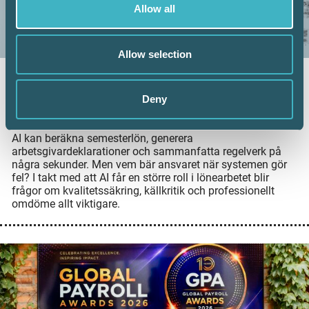
Allow all
Allow selection
AI kan effektivisera lönearbetet – vem
ansvarar när något blir fel?
Deny
16 juni 2026
AI kan beräkna semesterlön, generera
arbetsgivardeklarationer och sammanfatta regelverk på
några sekunder. Men vem bär ansvaret när systemen gör
fel? I takt med att AI får en större roll i lönearbetet blir
frågor om kvalitetssäkring, källkritik och professionellt
omdöme allt viktigare.