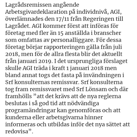
Lagrådsremissen angående
Arbetsgivardeklaration på individnivå, AGI,
överlämnades den 17/11 från Regeringen till
Lagrådet. AGI kommer först att införas för
företag med fler än 15 anställda i branscher
som omfattas av personalliggare. För dessa
företag börjar rapporteringen gälla från juli
2018, men för de allra flesta blir det aktuellt
från januari 2019. I det ursprungliga förslaget
skulle AGI träda i kraft 1 januari 2018 men
bland annat togs det fasta på invändningen i
Srf konsulternas remissvar. Srf konsulterna
tog fram remissvaret med Srf Lönsam och där
framhölls ”att det krävs att de nya reglerna
beslutas i så god tid att nödvändiga
programändringar kan genomföras och att
kunderna eller arbetsgivarna hinner
informeras och utbildas inför det nya sättet att
redovisa”.