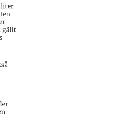
liter
tten
er
 gällt
s
kså
ler
en