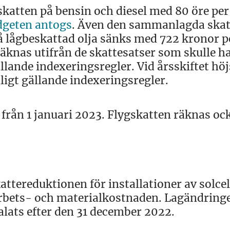
skatten på bensin och diesel med 80 öre per 
dgeten antogs
. Även den sammanlagda ska
på lågbeskattad olja sänks med 722 kronor p
knas utifrån de skattesatser som skulle ha
lande indexeringsregler. Vid årsskiftet höj
ligt gällande indexeringsregler.
 från 1 januari 2023. Flygskatten räknas oc
ttereduktionen för installationer av solcel
v arbets- och materialkostnaden. Lagändring
alats efter den 31 december 2022.