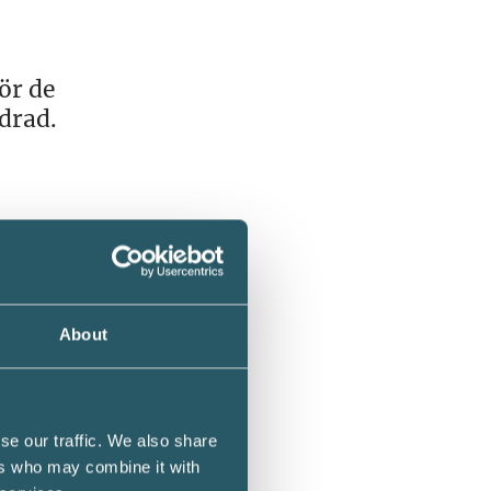
ör de
ndrad.
ket har
d årets
About
se our traffic. We also share
ers who may combine it with
r till