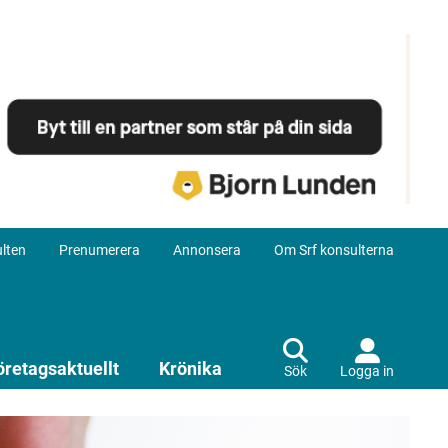
lten
Prenumerera
Annonsera
Om Srf konsulterna
öretagsaktuellt
Krönika
Sök
Logga in