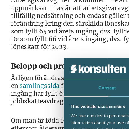
Arbetsgivaravgifterna kommer inte att 
uppmärksammas är att arbetsgivaravgi
tillfällig nedsättning och endast gäller
förändring kring den särskilda löneskat
som fyllt 65 vid årets ingång, dvs. fyll
De som fyllt 66 vid årets ingång, dvs. f
löneskatt för 2023.
Belopp och procent för 2023
Årligen förändras många belopp och pr
en
samlingssida
för de belopp och proc
Consent
ingång har fyllt 65 år, det vill säga född
jobbskatteavdrag.
This website uses cookies
We use cookies to personalis
Om man är född 1956 eller tidigare blir
information about your use of
eftersom åldersgränsen för att ha rätt t