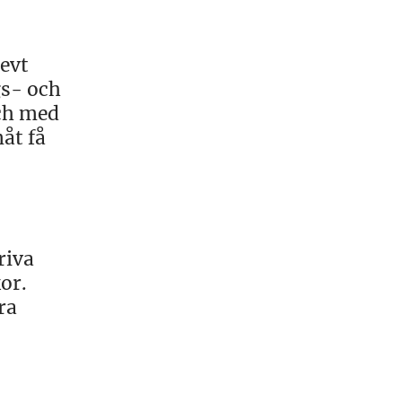
levt
gs- och
och med
åt få
riva
or.
ra