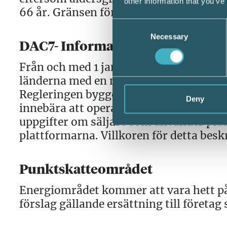
other information that you’ve
66 år. Gränsen för skattefri inkomst bl
Consent
Necessary
Selection
DAC7- Informationsutbyte om för
Från och med 1 januari 2023 införs reg
länderna med en ny rapporteringsskyldig
Regleringen bygger på ett EU-direktiv o
Deny
innebära att operatörer av digitala pla
uppgifter om säljare som använder plat
plattformarna. Villkoren för detta besk
Punktskatteområdet
Energiområdet kommer att vara hett på
förslag gällande ersättning till företag