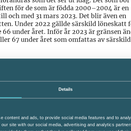
förändras som det ser ut idag. Det som bör
ften för de som är födda 2000–2004 är en
 till och med 31 mars 2023. Det blir även en
ten. Under 2022 gällde särskild löneskatt f
de 66 under året. Inför år 2023 är gränsen ä
yller 67 under året som omfattas av särskild
ocentsatser inom beskattningen. Skattever
ent som gäller för 2023. De personer som vi
Details
a 1957 eller tidigare, får även ett förstärkt
e content and ads, to provide social media features and to analy
 det förhöjda grundavdraget relevant. Detta
 our site with our social media, advertising and analytics partn
ill det förhöjda grundavdraget höjs från 65 å