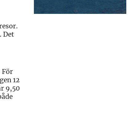
resor.
. Det
. För
ngen 12
är 9,50
både