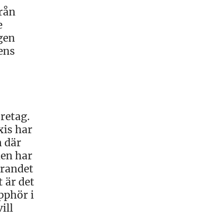
från
e
egen
ens
retag.
xis har
n där
len har
arandet
 är det
pphör i
ill