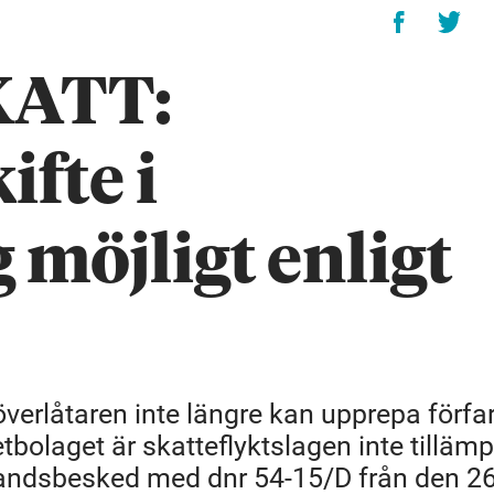
KATT:
fte i
möjligt enligt
 överlåtaren inte längre kan upprepa förf
olaget är skatteflyktslagen inte tillämpl
handsbesked med dnr 54-15/D från den 2