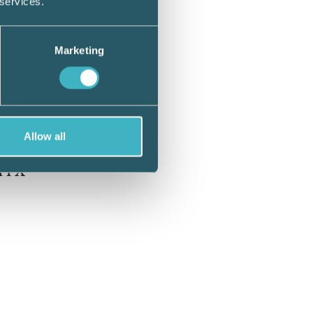
 services.
Marketing
de
 äger
ill Å.
Allow all
 i X