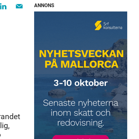
ANNONS
arandet
ig,
6