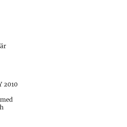
 är
 Y 2010
h med
ch