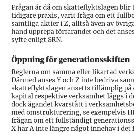
Frågan är då om skatteflyktslagen blir ti
tidigare praxis, varit fråga om ett ful
samtliga aktier i Z, alltså även av övri
hand upprepa förfarandet och det anse
syfte enligt SRN.
Öppning för generationsskiften
Reglerna om samma eller likartad verks
Därmed anses Y och Z inte bedriva samma
skatteflyktslagen ansetts tillämplig på 
kapital respektive verksamhet läggs i do
dock ägandet kvarstått i verksamhetsb
med omstrukturering, se exempelvis HFD
frågan om ett fullständigt generationss
X har A inte längre något innehav i det 