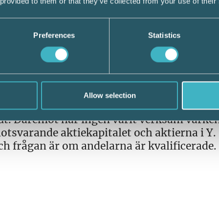
 provided to them or that they’ve collected from your use of their
Preferences
Statistics
rsoner verksamhetsbolaget Z. A:s son B äg
ukturering där A förvärvade bolaget X som
och därefter sålde samtliga delägare Z vidare t
Allow selection
 betydande omfattning i Z, A till och med
ut. Däremot har ingen varit verksam varken
motsvarande aktiekapitalet och aktierna i Y.
ch frågan är om andelarna är kvalificerade.