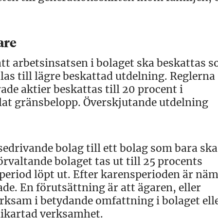
are
tt arbetsinsatsen i bolaget ska beskattas 
s till lägre beskattad utdelning. Reglerna 
ade aktier beskattas till 20 procent i
allat gränsbelopp. Överskjutande utdelning
sedrivande bolag till ett bolag som bara ska
örvaltande bolaget tas ut till 25 procents
period löpt ut. Efter karensperioden är nä
ade. En förutsättning är att ägaren, eller
erksam i betydande omfattning i bolaget elle
likartad verksamhet.