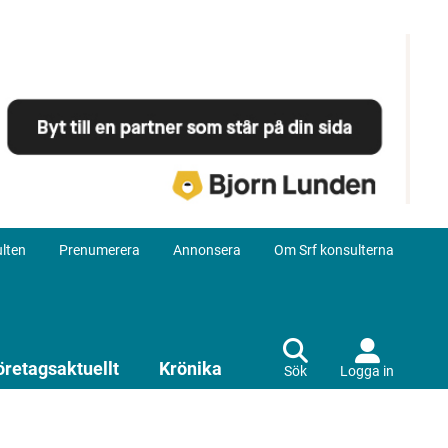
lten
Prenumerera
Annonsera
Om Srf konsulterna
öretagsaktuellt
Krönika
Sök
Logga in