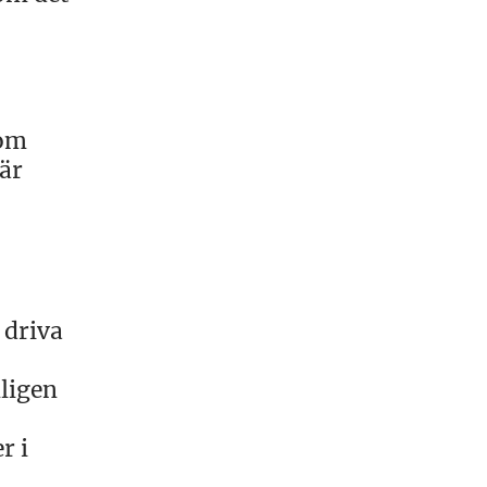
som
är
 driva
mligen
r i