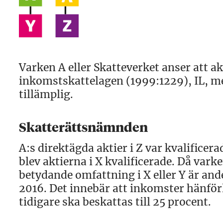
Varken A eller Skatteverket anser att ak
inkomstskattelagen (1999:1229), IL, me
tillämplig.
Skatterättsnämnden
A:s direktägda aktier i Z var kvalificer
blev aktierna i X kvalificerade. Då vark
betydande omfattning i X eller Y är and
2016. Det innebär att inkomster hänförli
tidigare ska beskattas till 25 procent.