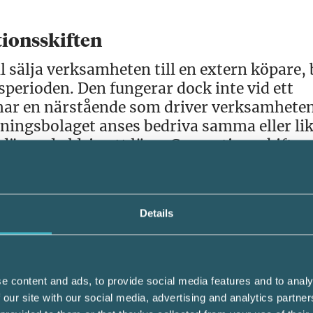
tionsskiften
l sälja verksamheten till en extern köpare, 
perioden. Den fungerar dock inte vid ett
 har en närstående som driver verksamhete
ningsbolaget anses bedriva samma eller li
ärmed aldrig att löpa. Generationsskiften
åller på att ses över. Ett betänkande vänta
er kan dröja till 2018.
Details
unt reglerna genom omstruktureringar på 
atteflyktslagen har varit tillämplig. Nu ha
förhandsbesked där man anser att
e content and ads, to provide social media features and to analy
tiftningens syfte och att skatteflyktslagen
 our site with our social media, advertising and analytics partn