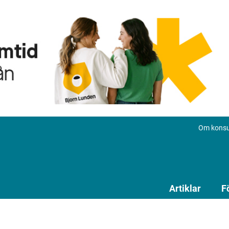
Om konsu
Artiklar
F