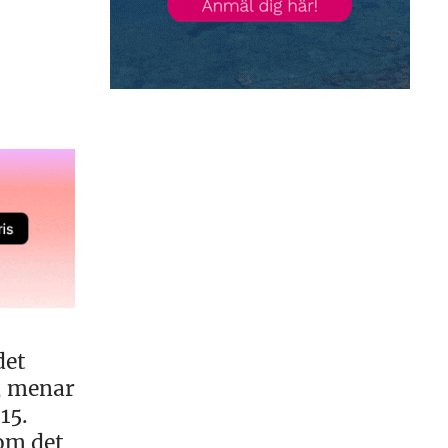
det
, menar
15.
om det