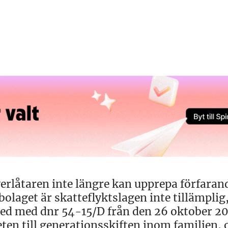
överlåtaren inte längre kan upprepa förfaran
laget är skatteflyktslagen inte tillämplig
ed med dnr 54-15/D från den 26 oktober 20
en till generationsskiften inom familjen, 