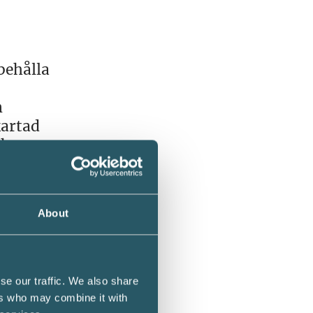
behålla
n
kartad
 har
s dock
About
olika
r
se our traffic. We also share
ers who may combine it with