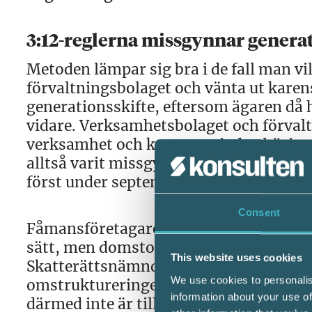
3:12-reglerna missgynnar genera
Metoden lämpar sig bra i de fall man vil
förvaltningsbolaget och vänta ut karens
generationsskifte, eftersom ägaren då
vidare. Verksamhetsbolaget och förvalt
verksamhet och karensperioden börjar d
alltså varit missgynnade och reglerna h
först under september 2016 och nya regl
Consent
Fåmansföretagare har försökt komma r
sätt, men domstolarna har ansett att sk
This website uses cookies
Skatterättsnämnden, SRN, lämnat ett 
We use cookies to personalis
omstruktureringen inte strider mot lags
information about your use of
därmed inte är tillämplig.