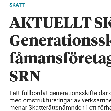
SKATT
AKTUELLT S
Generationsski
fåmansföretag 
SRN
I ett fullbordat generationsskifte där
med omstruktureringar av verksamhetb
menar Skatterättsnämnden i ett för