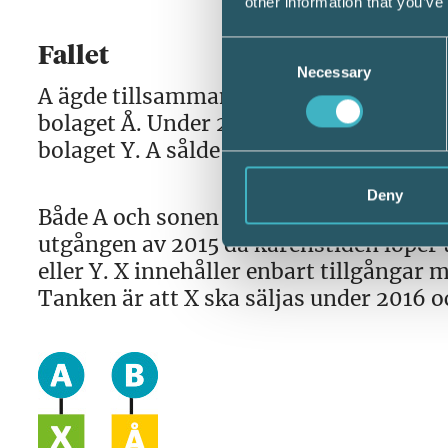
other information that you’ve
Consent
Fallet
Necessary
Selection
A ägde tillsamman med två ytterliga pe
bolaget Å. Under 2010 gjordes en omstr
bolaget Y. A sålde sina aktier i Z till Y 
Deny
Både A och sonen B ses som verksamma i
utgången av 2015 då karenstiden löper 
eller Y. X innehåller enbart tillgångar 
Tanken är att X ska säljas under 2016 o