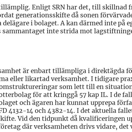
llämplig. Enligt SRN har det, till skillnad 
lbordat generationsskifte då sonen förvärvad
ga delägare i bolaget. A kan därmed inte på 
s sammantaget inte strida mot lagstiftning
amhet är enbart tillämpliga i direktägda fö
 eller likartad verksamhet. I tidigare pra
omstruktureringar som lett till en situatio
tterbolag för att kringgå 57 kap IL. I de fal
olaget och ägaren har kunnat upprepa förf
 4132-14 och 4382-14. I det aktuella fallet
kifte. Vid den tidpunkt då kvalificeringen u
företag där verksamheten drivs vidare, det v