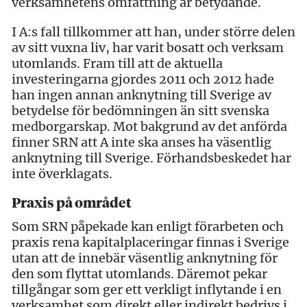
verksamhetens omfattning är betydande.
I A:s fall tillkommer att han, under större delen
av sitt vuxna liv, har varit bosatt och verksam
utomlands. Fram till att de aktuella
investeringarna gjordes 2011 och 2012 hade
han ingen annan anknytning till Sverige av
betydelse för bedömningen än sitt svenska
medborgarskap. Mot bakgrund av det anförda
finner SRN att A inte ska anses ha väsentlig
anknytning till Sverige. Förhandsbeskedet har
inte överklagats.
Praxis på området
Som SRN påpekade kan enligt förarbeten och
praxis rena kapitalplaceringar finnas i Sverige
utan att de innebär väsentlig anknytning för
den som flyttat utomlands. Däremot pekar
tillgångar som ger ett verkligt inflytande i en
verksamhet som direkt eller indirekt bedrivs i