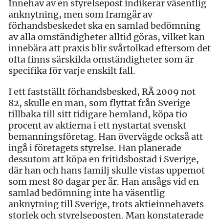
Innehav av en styrelsepost indikerar väsentlig
anknytning, men som framgår av
förhandsbeskedet ska en samlad bedömning
av alla omständigheter alltid göras, vilket kan
innebära att praxis blir svårtolkad eftersom det
ofta finns särskilda omständigheter som är
specifika för varje enskilt fall.
I ett fastställt förhandsbesked, RÅ 2009 not
82, skulle en man, som flyttat från Sverige
tillbaka till sitt tidigare hemland, köpa tio
procent av aktierna i ett nystartat svenskt
bemanningsföretag. Han övervägde också att
ingå i företagets styrelse. Han planerade
dessutom att köpa en fritidsbostad i Sverige,
där han och hans familj skulle vistas uppemot
som mest 80 dagar per år. Han ansågs vid en
samlad bedömning inte ha väsentlig
anknytning till Sverige, trots aktieinnehavets
storlek och styrelseposten. Man konstaterade