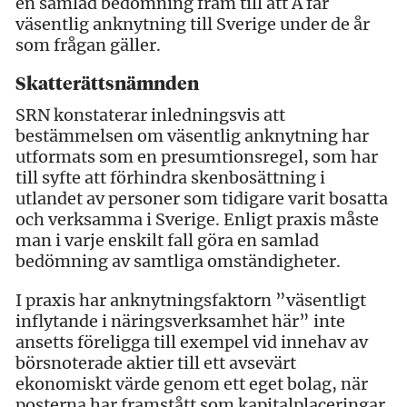
en samlad bedömning fram till att A får
väsentlig anknytning till Sverige under de år
som frågan gäller.
Skatterättsnämnden
SRN konstaterar inledningsvis att
bestämmelsen om väsentlig anknytning har
utformats som en presumtionsregel, som har
till syfte att förhindra skenbosättning i
utlandet av personer som tidigare varit bosatta
och verksamma i Sverige. Enligt praxis måste
man i varje enskilt fall göra en samlad
bedömning av samtliga omständigheter.
I praxis har anknytningsfaktorn ”väsentligt
inflytande i näringsverksamhet här” inte
ansetts föreligga till exempel vid innehav av
börsnoterade aktier till ett avsevärt
ekonomiskt värde genom ett eget bolag, när
posterna har framstått som kapitalplaceringar.