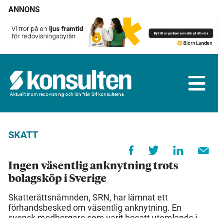
ANNONS
Aktuellt inom redovisning och lön från Srf konsulterna
SKATT
Ingen väsentlig anknytning trots
bolagsköp i Sverige
Skatterättsnämnden, SRN, har lämnat ett
förhandsbesked om väsentlig anknytning. En
svensk medborgare som varit bosatt utomlands i