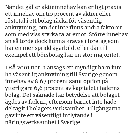
När det gäller aktieinnehav kan enligt praxis
ett innehav om tio procent av aktier eller
röstetal i ett bolag räcka för väsentlig
anknytning, om det inte finns andra faktorer
som med viss styrka talar emot. Större innehav
än så torde dock kunna krävas i företag som
har en mer spridd ägarbild, eller där till
exempel ett börsbolag har en stor majoritet.
I RÅ 2001 not. 2 ansågs ett myndigt barn inte
ha väsentlig anknytning till Sverige genom
innehav av 8,67 procent samt option på
ytterligare 6,6 procent av kapitalet i faderns
bolag. Det saknade här betydelse att bolaget
ägdes av fadern, eftersom barnet inte hade
deltagit i bolagets verksamhet. Tillgångarna
gav inte ett väsentligt inflytande i
näringsverksamhet i Sverige.