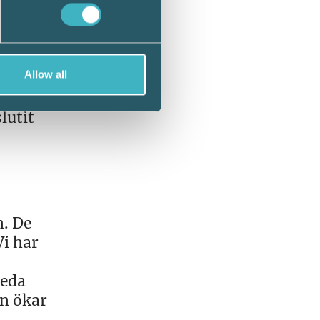
Allow all
ra) som
stor
lutit
n. De
Vi har
reda
en ökar