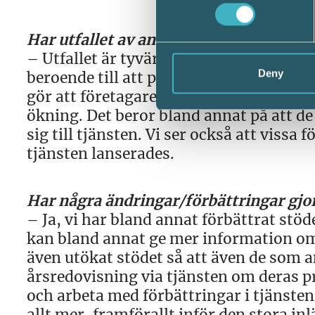
Har utfallet av antal användare blivit 
– Utfallet är tyvärr mindre än vi räknat
Deny
beroende till att programvaruleverantö
gör att företagare kan skicka in digitalt
ökning. Det beror bland annat på att d
sig till tjänsten. Vi ser också att vissa
tjänsten lanserades.
Har några ändringar/förbättringar gjor
– Ja, vi har bland annat förbättrat stöd
kan bland annat ge mer information om 
även utökat stödet så att även de som 
årsredovisning via tjänsten om deras pr
och arbeta med förbättringar i tjänste
allt mer, framförallt inför den stora in