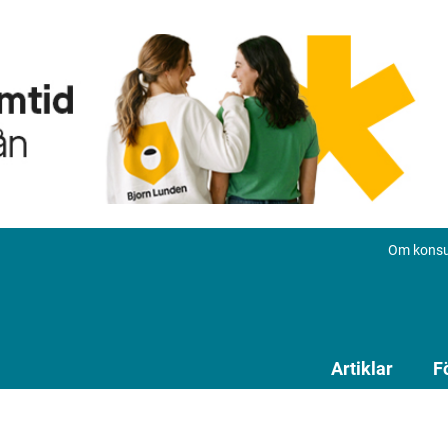
Om konsu
Artiklar
F