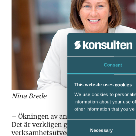
Consent
This website uses cookies
We use cookies to personalis
Nina Brede
information about your use of
other information that you’ve
– Ökningen av antalet årsredovisningar 
Det är verkligen glädjande att ökninge
Consent
Necessary
Selection
verksamhetsutvecklare på Bolagsverket