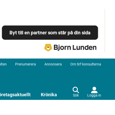
lten
Prenumerera
Annonsera
Om Srf konsulterna
öretagsaktuellt
Krönika
Sök
Logga in