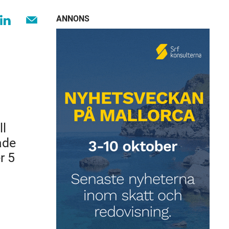
ANNONS
ll
ade
r 5