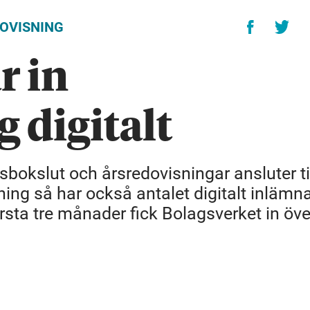
OVISNING
r in
 digitalt
rsbokslut och årsredovisningar ansluter ti
mning så har också antalet digitalt inlämn
rsta tre månader fick Bolagsverket in öve