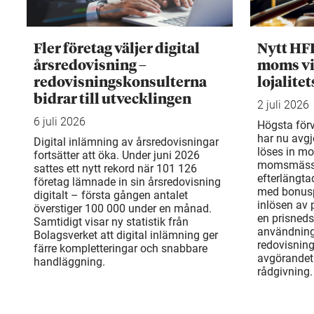
Fler företag väljer digital
Nytt HF
årsredovisning –
moms vi
redovisningskonsulterna
lojalite
bidrar till utvecklingen
2 juli 2026
6 juli 2026
Högsta för
har nu avgj
Digital inlämning av årsredovisningar
löses in mo
fortsätter att öka. Under juni 2026
momsmässi
sattes ett nytt rekord när 101 126
efterlängta
företag lämnade in sin årsredovisning
med bonusp
digitalt – första gången antalet
inlösen av
överstiger 100 000 under en månad.
en prisneds
Samtidigt visar ny statistik från
användning
Bolagsverket att digital inlämning ger
redovisnin
färre kompletteringar och snabbare
avgörandet 
handläggning.
rådgivning.