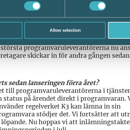
som ni tänkt?
 med, bland annat på grund av att vi har ett
Allow selection
rerna levererar funktionalitet (programva
. Efter årsskiftet ser vi som sagt en ganska 
e största programvaruleverantörerna nu ans
 företagare skickar in för andra gången sedan
ts sedan lanseringen förra året?
et till programvaruleverantörerna i tjänste
status på ärendet direkt i programvaran. 
använder regelverket K3 kan lämna in sin
ogramvara stödjer det. Vi fortsätter att ut
n löpande. Nu hoppas vi att inlämningstakt
lämningsperioden i juli.