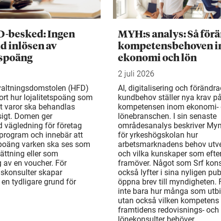
D-besked: Ingen
MYH:s analys: Så för
d inlösen av
kompetensbehoven 
tspoäng
ekonomi och lön
2 juli 2026
valtningsdomstolen (HFD)
AI, digitalisering och förändr
ort hur lojalitetspoäng som
kundbehov ställer nya krav p
t varor ska behandlas
kompetensen inom ekonomi-
gt. Domen ger
lönebranschen. I sin senaste
d vägledning för företag
områdesanalys beskriver My
rogram och innebär att
för yrkeshögskolan hur
 poäng varken ska ses som
arbetsmarknadens behov utv
ättning eller som
och vilka kunskaper som efte
 av en voucher. För
framöver. Något som Srf kons
gskonsulter skapar
också lyfter i sina nyligen pu
en tydligare grund för
öppna brev till myndigheten. 
inte bara hur många som utbi
utan också vilken kompetens
framtidens redovisnings- och
lönekonsulter behöver.