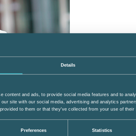
Details
e content and ads, to provide social media features and to analy
 our site with our social media, advertising and analytics partn
 provided to them or that they’ve collected from your use of their
som kommit in digitalt har varit stor sista
n går snabbare och snabbare, säger Nina Br
Preferences
Statistics
.