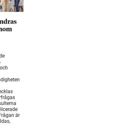
ändras
inom
ade
å
 och
ndigheten
ecklas
rfrågas
ulterna
blicerade
Frågan är
ldas,