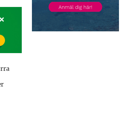
örra
er