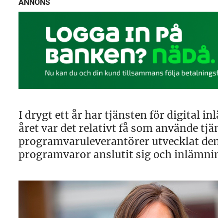
ANNONS
I drygt ett år har tjänsten för digital 
året var det relativt få som använde tjä
programvaruleverantörer utvecklat den 
programvaror anslutit sig och inlämnin