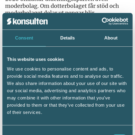
moderbolag. Om dotterbolaget får stöd och
moderbolaget delar ut pengar blir
konsekvensen att dotterbolaget mister stöder.
Sammanfattning av reglerna
Consent
Details
About
Vad gäller stödperioden mars-december 2020.
Redovisa inga koncernbidrag i
årsredovisningar med bokslutsdag inom sex
This website uses cookies
månader efter det att stödperioden har
We use cookies to personalise content and ads, to
avslutats. Fatta inga beslut om utdelningar och
provide social media features and to analyse our traffic.
betala inte ut några utdelningar förrän tidigast
We also share information about your use of our site with
sex månader efter det att stödperioden har
our social media, advertising and analytics partners who
avslutats. Om koncernbidrag ändå har
redovisats eller utdelning ändå har skett under
may combine it with other information that you’ve
den period som enligt Tillväxtverket är
provided to them or that they’ve collected from your use
förbjuden och Tillväxtverket därför har fattat
of their services.
beslut om att neka stödet, överväg att
överklaga. Om du överklagar, överklaga i rätt
tid – dvs. inom tre veckor från delgivning.
Consent