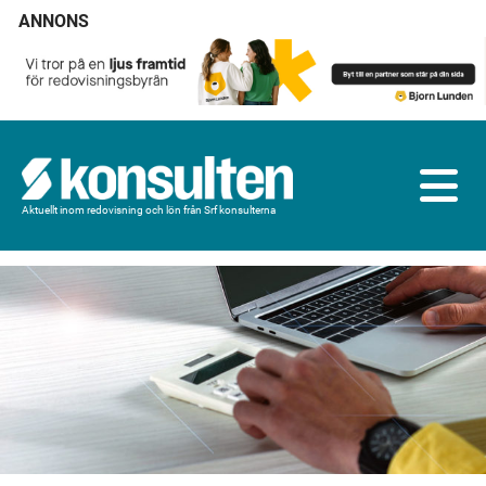
ANNONS
Aktuellt inom redovisning och lön från Srf konsulterna