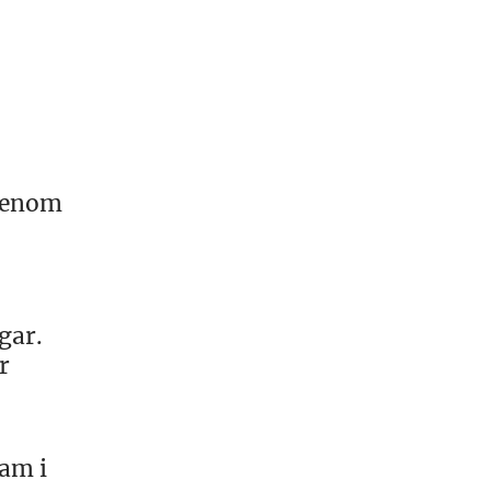
 genom
gar.
r
sam i