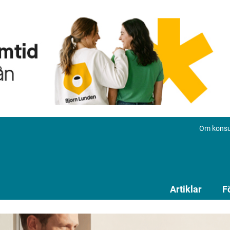
Om konsu
Artiklar
F