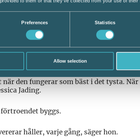
 provided to them or that they’ve collected from your use of their
ningskonsulten jobbar strukturerat med
e granskning. Det skapar en extra nivå a
Preferences
Statistics
n alltid har nytta av, säger hon.
e, inte synlighet”
e inte alltid är tydligt för kunden.
Allow selection
när den fungerar som bäst i det tysta. När 
essica Jading.
 förtroendet byggs.
vererar håller, varje gång, säger hon.