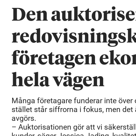
Den auktoris
redovisningsk
företagen eko
hela vägen
Många företagare funderar inte över 
stället står siffrorna i fokus, men de
avgörs.
– Auktorisationen gör att vi säkerstäl
kunder, säger Jessica Jading, kvalit