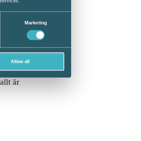
 services.
v
Marketing
Allow all
allt är