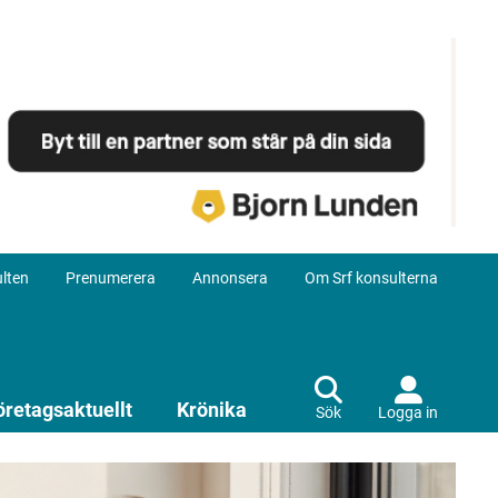
lten
Prenumerera
Annonsera
Om Srf konsulterna
öretagsaktuellt
Krönika
Sök
Logga in