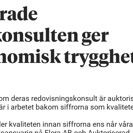
erade
onsulten ger
nomisk trygghet
om deras redovisningskonsult är auktoris
t är i arbetet bakom siffrorna som kvalitet
ler kvaliteten innan siffrorna ens når våra
etsansvarig på Elera AB och Auktoriserad