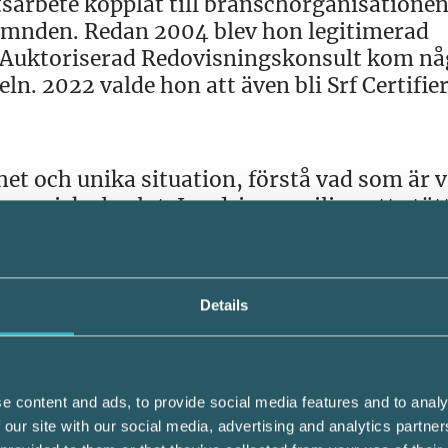
tsarbete kopplat till branschorganisationen
nämnden. Redan 2004 blev hon legitimerad
f Auktoriserad Redovisningskonsult kom nå
eln. 2022 valde hon att även bli Srf Certifie
et och unika situation, förstå vad som är v
onomiska beslut. Jag drivs av viljan att stöt
nd avveckling av verksamheter, oberoende a
ca Jading.
Details
ssystem
t är mer än en titel. Jessica Jading beskri
tetssystem som minskar företagens risker.
e content and ads, to provide social media features and to analy
 our site with our social media, advertising and analytics partn