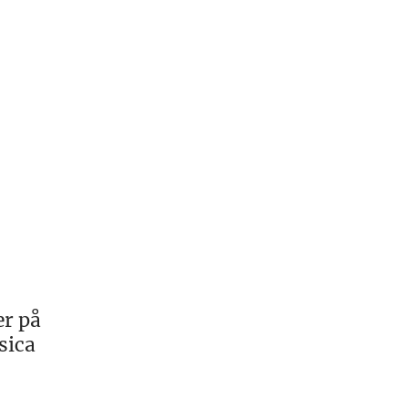
er på
sica