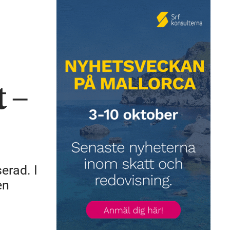
 –
erad. I
en