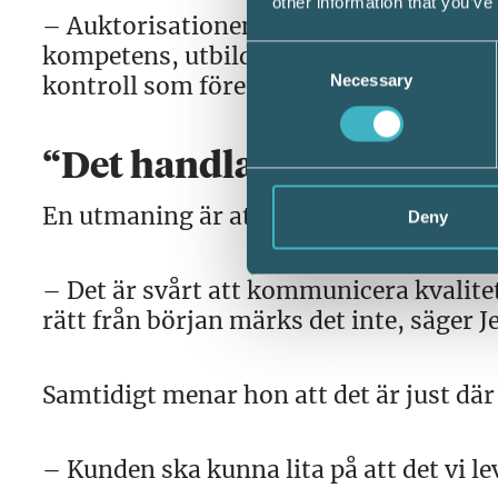
other information that you’ve
– Auktorisationen innebär att redovis
kompetens, utbildning och återkommand
Consent
Necessary
kontroll som företagaren sällan ser, me
Selection
“Det handlar om förtroend
En utmaning är att auktorisationens värd
Deny
– Det är svårt att kommunicera kvalitet 
rätt från början märks det inte, säger J
Samtidigt menar hon att det är just där
– Kunden ska kunna lita på att det vi le