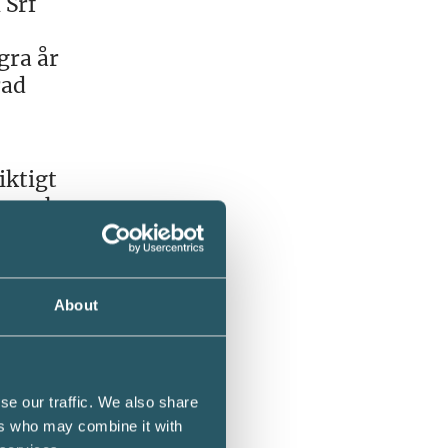
 Srf
gra år
rad
iktigt
ta och
v hur
About
ver det
se our traffic. We also share
ers who may combine it with