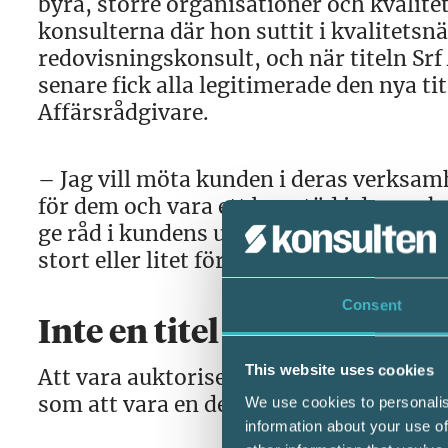
byrå, större organisationer och kvalite
konsulterna där hon suttit i kvalitets
redovisningskonsult, och när titeln Sr
senare fick alla legitimerade den nya tit
Affärsrådgivare.
– Jag vill möta kunden i deras verksamh
för dem och vara ett bra stöd i deras ek
ge råd i kundens utveckling, eller ibla
stort eller litet företaget är, säger Jessi
Consent
Inte en titel – ett kvalitet
This website uses cookies
Att vara auktoriserad redovisningskonsul
som att vara en del av ett större kvali
We use cookies to personalis
information about your use of