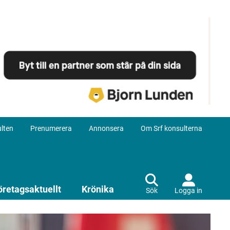
lten
Prenumerera
Annonsera
Om Srf konsulterna
öretagsaktuellt
Krönika
Sök
Logga in