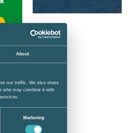
et har i
About
0
se our traffic. We also share
ers who may combine it with
 kr per
 services.
Marketing