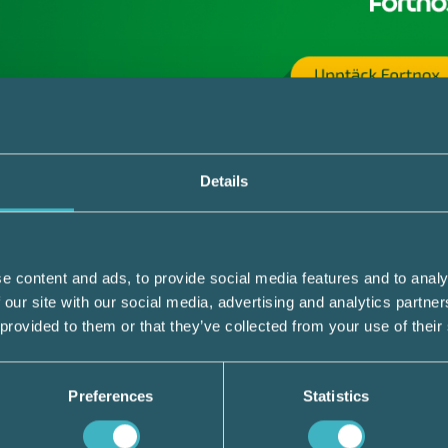
ett allmänt råd av Skatteverket. Skatteverk
Details
letterat det allmänna rådet, SKV A 2020:3
llkommit under våren 2021.
e content and ads, to provide social media features and to analy
 av märket Audi med tillverkningsår 2021
 our site with our social media, advertising and analytics partn
nebär en höjning av förmånsvärdet med 130
 provided to them or that they’ve collected from your use of their
givaren i förekommande fall lämna rättade
för den anställda och begära motsvarande
Preferences
Statistics