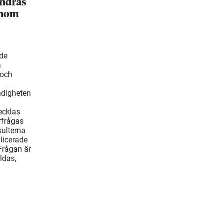
ändras
inom
ade
å
 och
ndigheten
ecklas
rfrågas
ulterna
blicerade
Frågan är
ldas,