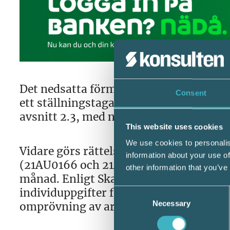
Det nedsatta förmånsvärdet fastställs i 
Consent
ett ställningstagande 2021-05-31 komp
avsnitt 2.3, med nya miljöbilar som ti
This website uses cookies
We use cookies to personalis
Vidare görs rättelse av två bilmodeller
information about your use of
(21AU0166 och 21AU0167). Rättelsen in
other information that you’ve
månad. Enligt Skatteverket bör arbets
individuppgifter för respektive månad 
Consent
Necessary
Selection
omprövning av arbetsgivaravgifterna.