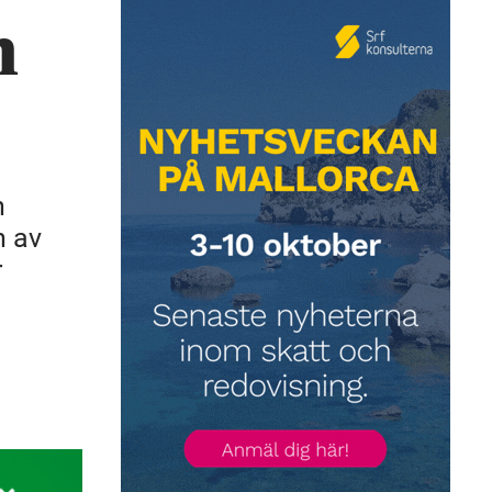
h
n
n av
r