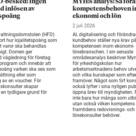
D-besked: Ingen
MYH:s analys: Så för
d inlösen av
kompetensbehoven 
tspoäng
ekonomi och lön
2 juli 2026
valtningsdomstolen (HFD)
AI, digitalisering och förändr
ort hur lojalitetspoäng som
kundbehov ställer nya krav p
t varor ska behandlas
kompetensen inom ekonomi-
gt. Domen ger
lönebranschen. I sin senaste
d vägledning för företag
områdesanalys beskriver My
rogram och innebär att
för yrkeshögskolan hur
 poäng varken ska ses som
arbetsmarknadens behov utv
ättning eller som
och vilka kunskaper som efte
 av en voucher. För
framöver. Något som Srf kons
gskonsulter skapar
också lyfter i sina nyligen pu
en tydligare grund för
öppna brev till myndigheten. 
inte bara hur många som utbi
utan också vilken kompetens
framtidens redovisnings- och
lönekonsulter behöver.