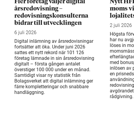
Fler företag väljer digital
Nytt HF
årsredovisning –
moms vi
redovisningskonsulterna
lojalite
bidrar till utvecklingen
2 juli 2026
6 juli 2026
Högsta för
har nu avgj
Digital inlämning av årsredovisningar
löses in mo
fortsätter att öka. Under juni 2026
momsmässi
sattes ett nytt rekord när 101 126
efterlängta
företag lämnade in sin årsredovisning
med bonusp
digitalt – första gången antalet
inlösen av
överstiger 100 000 under en månad.
en prisneds
Samtidigt visar ny statistik från
användning
Bolagsverket att digital inlämning ger
redovisnin
färre kompletteringar och snabbare
avgörandet 
handläggning.
rådgivning.