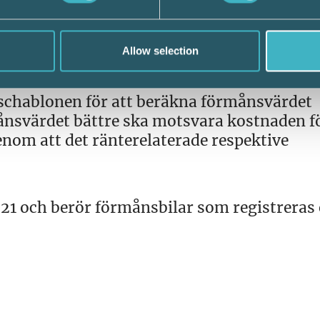
atteverket.se har uppdaterats med de nya
ektive bilmodell vilken reducering som ska
Allow selection
 schablonen för att beräkna förmånsvärdet
månsvärdet bättre ska motsvara kostnaden f
enom att det ränterelaterade respektive
021 och berör förmånsbilar som registreras 