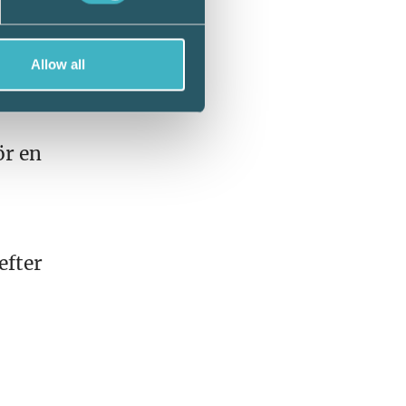
 göras
Allow all
ör en
efter