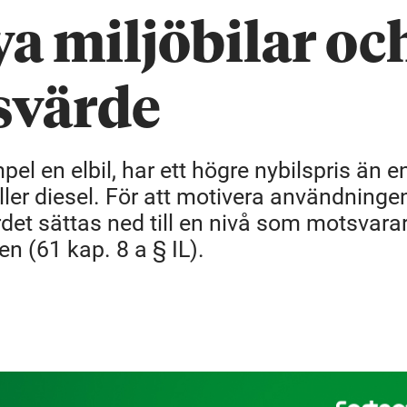
a miljöbilar oc
svärde
pel en elbil, har ett högre nybilspris än e
ler diesel. För att motivera användninge
et sättas ned till en nivå som motsvara
n (61 kap. 8 a § IL).