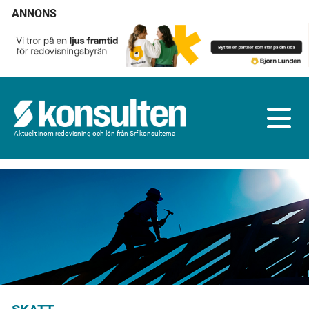
ANNONS
Aktuellt inom redovisning och lön från Srf konsulterna