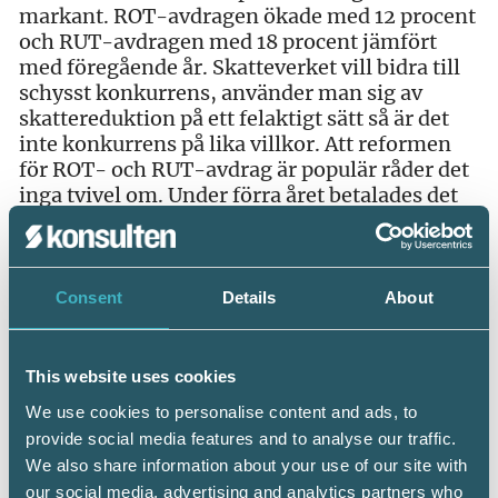
markant. ROT-avdragen ökade med 12 procent
och RUT-avdragen med 18 procent jämfört
med föregående år. Skatteverket vill bidra till
schysst konkurrens, använder man sig av
skattereduktion på ett felaktigt sätt så är det
inte konkurrens på lika villkor. Att reformen
för ROT- och RUT-avdrag är populär råder det
inga tvivel om. Under förra året betalades det
ut 19,9 miljarder i skattereduktion.
Tjänster inom kontanthandeln
Consent
Details
About
Kontanthandeln är ett riskområde.
Förekomsten av sedlar minskar och nya
betalsätt aktualiseras, bland annat betalning
This website uses cookies
med mobiltelefoner. Det ställer högre krav på
Skatteverket.
We use cookies to personalise content and ads, to
provide social media features and to analyse our traffic.
– Att komma in tidigt via olika åtgärder, som
We also share information about your use of our site with
till exempel reformerna om personalliggare i
our social media, advertising and analytics partners who