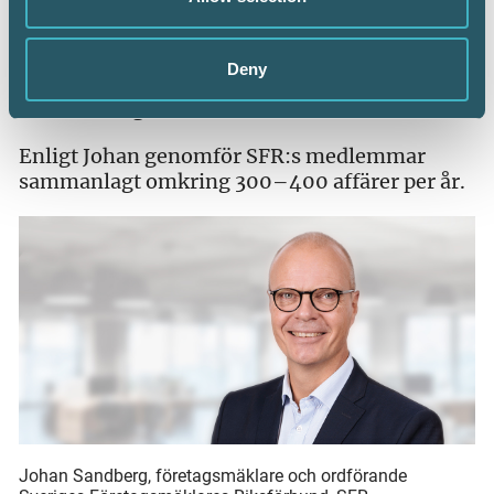
företagsmäklare ska man vända sig till en SFR
auktoriserad mäklare. Även våra icke-
auktoriserade medlemmar är trygga alternativ
Deny
då de genomgått förbundets granskning och
affärsmässiga krav för att bli medlemmar.
Enligt Johan genomför SFR:s medlemmar
sammanlagt omkring 300–400 affärer per år.
Johan Sandberg, företagsmäklare och ordförande