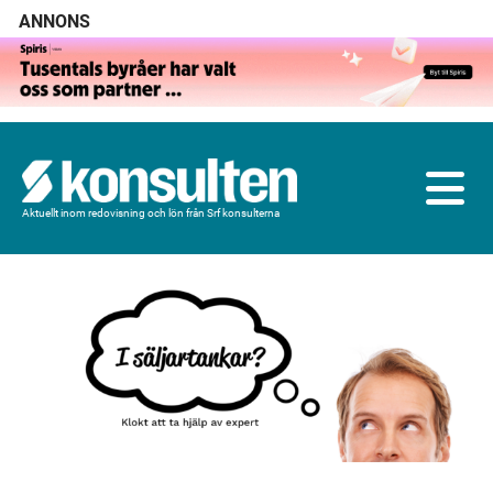
ANNONS
Aktuellt inom redovisning och lön från Srf konsulterna