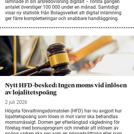
lämnade in sin årsredovisning digitalt – första gången
antalet överstiger 100 000 under en månad. Samtidigt
visar ny statistik från Bolagsverket att digital inlämning
ger färre kompletteringar och snabbare handläggning.
Nytt HFD-besked: Ingen moms vid inlösen
av lojalitetspoäng
2 juli 2026
Högsta förvaltningsdomstolen (HFD) har nu avgjort hur
lojalitetspoäng som löses in mot varor ska behandlas
momsmässigt. Domen ger efterlängtad vägledning för
företag med bonusprogram och innebär att inlösen av
poäng varken ska ses som en prisnedsättning eller som