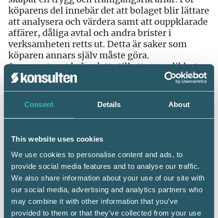
köparens del innebär det att bolaget blir lättare
att analysera och värdera samt att ouppklarade
affärer, dåliga avtal och andra brister i
verksamheten retts ut. Detta är saker som
köparen annars själv måste göra.
Sammantaget leder detta till att sannolikheten
för ett avslut med en högre prislapp ökar.
Auktoriserade mäklare skapar extra
Consent
Details
About
trygghet
Ett vanligt problem bland företagare är att de
väntar för länge med att ta beslut om och
This website uses cookies
påbörja en försäljning. Vill man göra en exit
We use cookies to personalise content and ads, to
vid 65 års ålder måste processen startas när
provide social media features and to analyse our traffic.
man är 63. Det kan ta upp till två år att sälja ett
We also share information about your use of our site with
företag. Dels för att göra bolaget säljbart, dels
our social media, advertising and analytics partners who
för själva säljprocessen.
may combine it with other information that you’ve
provided to them or that they’ve collected from your use