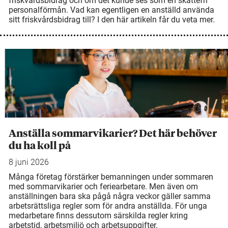
friskvårdsbidrag och om det kunde ses som en skattefri
personalförmån. Vad kan egentligen en anställd använda
sitt friskvårdsbidrag till? I den här artikeln får du veta mer.
Anställa sommarvikarier? Det här behöver
du ha koll på
8 juni 2026
Många företag förstärker bemanningen under sommaren
med sommarvikarier och feriearbetare. Men även om
anställningen bara ska pågå några veckor gäller samma
arbetsrättsliga regler som för andra anställda. För unga
medarbetare finns dessutom särskilda regler kring
arbetstid, arbetsmiljö och arbetsuppgifter.