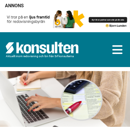
ANNONS
Aktuellt inom redovisning och lön från Srf konsulterna