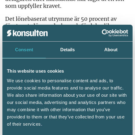
som uppfyller kravet.
Det lönebaserat utrymme är 50 procent av
företagets löneunderlag och fördelas lika
mellan aktierna i företaget. Om delägaren inte
äger tillräckligt stor andel i företaget eller inte
har tagit ut tillräckligt med lön bortser man
Consent
Details
About
från det lönebaserade utrymmet när man
beräknar gränsbeloppet enligt huvudregeln.
This website uses cookies
Den tredje delen innebär, precis som vid
förenklingsregeln, att man räknar upp det
We use cookies to personalise content and ads, to
sparade utdelningsutrymmet från föregående
provide social media features and to analyse our traffic.
beskattningsår.
We also share information about your use of our site with
our social media, advertising and analytics partners who
Den som driver ett företag med höga
may combine it with other information that you’ve
lönekostnader vinner vanligtvis stort på att
provided to them or that they’ve collected from your use
använda huvudregeln i stället för
of their services.
förenklingsregeln.