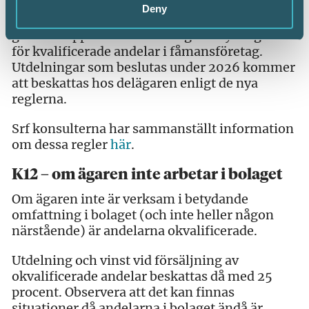
Deny
Vid deklarationen som lämnas 2027 kommer
gränsbeloppet beräknas enligt de nya reglerna
för kvalificerade andelar i fåmansföretag.
Utdelningar som beslutas under 2026 kommer
att beskattas hos delägaren enligt de nya
reglerna.
Srf konsulterna har sammanställt information
om dessa regler
här
.
K12 – om ägaren inte arbetar i bolaget
Om ägaren inte är verksam i betydande
omfattning i bolaget (och inte heller någon
närstående) är andelarna okvalificerade.
Utdelning och vinst vid försäljning av
okvalificerade andelar beskattas då med 25
procent. Observera att det kan finnas
situationer då andelarna i bolaget ändå är