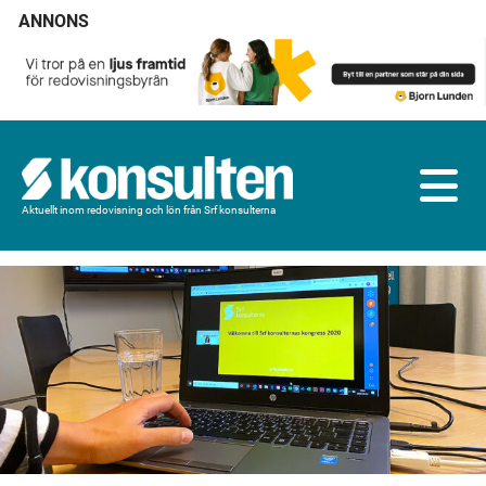
ANNONS
Aktuellt inom redovisning och lön från Srf konsulterna