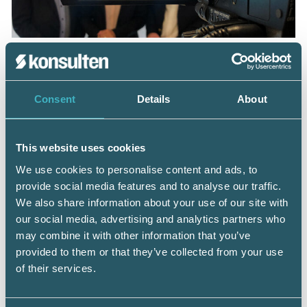
Roland Sigbladh, Katarina Klingspor och
Mikael Carlson.
Vid samtliga val redogjordes för hur många
Consent
Details
About
som röstat ja, röstat nej eller avstått från att
rösta. Det var en tydlig majoritet för ja-röster
vid samtliga val, även om det vid ett flertal
This website uses cookies
punkter fanns en och annan som röstade nej.
We use cookies to personalise content and ads, to
Sporadiska nej-röster förekommer sällan vid
provide social media features and to analyse our traffic.
val under kongressförhandlingar som utförs
We also share information about your use of our site with
”på vanligt sätt”.
our social media, advertising and analytics partners who
Katarina Klingspor valdes till ordförande
may combine it with other information that you’ve
ytterligare ett år. Frans Blom omvaldes till vice
provided to them or that they’ve collected from your use
ordförande på två år. Därtill blev det omval på
of their services.
både David Wengbrand och Jeanette Isaksson
på två år. Olle Rydqvist och Maria Nordstrand