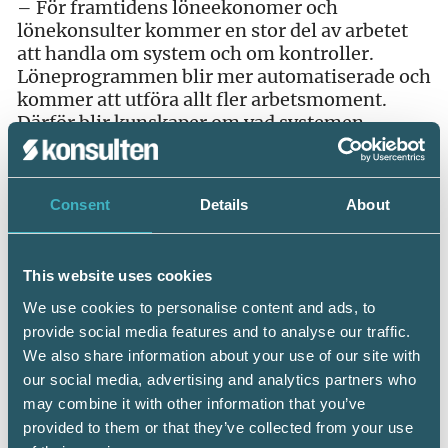
– För framtidens löneekonomer och
lönekonsulter kommer en stor del av arbetet
att handla om system och om kontroller.
Löneprogrammen blir mer automatiserade och
kommer att utföra allt fler arbetsmoment.
Därför blir kunskaper om vad systemen
faktiskt gör och att förstå hur det hänger ihop
mycket viktigare. Man måste ha kunskaper så
att man kan kontrollera att automatiserade
Consent
Details
About
tjänster blir rätt och att man reagerar när
något blir felaktigt. Grundläggande
lönekunskaper, arbetsrätt och avtalstolkning
This website uses cookies
och förstås mer systemkunskaper, blir således
fortsatt viktiga för löneekonomen.
We use cookies to personalise content and ads, to
provide social media features and to analyse our traffic.
– Utbildningen utvecklas ständigt i nära
We also share information about your use of our site with
samarbete med arbetslivet. Vi har också märkt
our social media, advertising and analytics partners who
att en löneekonom har ett större behov än
may combine it with other information that you’ve
tidigare av att kunna ekonomi för att lättare
provided to them or that they’ve collected from your use
förstå helheten i sitt uppdrag. Därför har vi lika