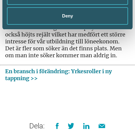
nästa steg i utvecklingen för löneekonomer.
– Löneekonom är just nu ett bristyrke och det
Deny
är galet lätt för våra studenter att få jobb efter
avslutad utbildning. Statusen på yrket har
också höjts rejält vilket har medfört ett större
intresse för vår utbildning till löneekonom.
Det är fler som söker än det finns plats. Men
om man inte söker kommer man aldrig in.
En bransch i förändring: Yrkesroller i ny
tappning >>
Dela: