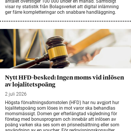
antalet överstiger 100 000 under en månad. Samtidigt
visar ny statistik från Bolagsverket att digital inlämning
ger färre kompletteringar och snabbare handläggning.
Nytt HFD-besked: Ingen moms vid inlösen
av lojalitetspoäng
2 juli 2026
Högsta förvaltningsdomstolen (HFD) har nu avgjort hur
lojalitetspoäng som löses in mot varor ska behandlas
momsmässigt. Domen ger efterlängtad vägledning för
företag med bonusprogram och innebär att inlösen av
poäng varken ska ses som en prisnedsättning eller som
användning av en voucher. För redovisningskonsulter