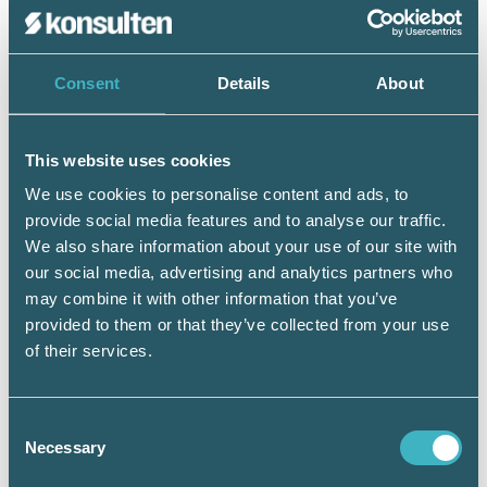
Consent
Details
About
Fakta: MYH:s områdesanalys 2026
Myndigheten för yrkeshögskolan tar
This website uses cookies
varje år fram områdesanalyser för olika
utbildningsområden. Analyserna bygger
We use cookies to personalise content and ads, to
på statistik, dialog med arbetslivet och
provide social media features and to analyse our traffic.
regionala bedömningar av
We also share information about your use of our site with
kompetensbehoven.
our social media, advertising and analytics partners who
may combine it with other information that you’ve
Syftet är att ge en bild av
provided to them or that they’ve collected from your use
arbetsmarknadens behov av kompetens,
of their services.
identifiera förändringar i yrkesroller och
kompetenskrav, utgöra underlag när
MYH beslutar om vilka
Consent
yrkeshögskoleutbildningar som ska
Necessary
Selection
beviljas.