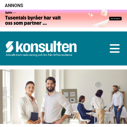
ANNONS
Aktuellt inom redovisning och lön från Srf konsulterna