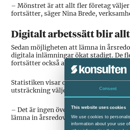
– Mönstret är att allt fler företag välje
fortsätter, säger Nina Brede, verksamh
Digitalt arbetssätt blir all
Sedan möjligheten att lämna in årsredo
digitala inlämningar ökat stadigt. De fl
fortsätter också att göra det kommande
Statistiken visar också att aktiebolag 
Consent
utsträckning väljer digital inlämning 
This website uses cookies
– Det är ingen överraskning för oss. Det
lämna in årsredovisningen digitalt 201
We use cookies to personalis
information about your use of