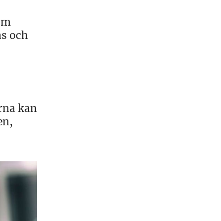
om
as och
erna kan
en,