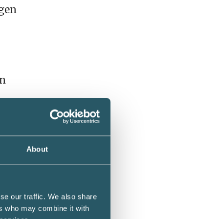
ngen
en
törre
About
att
se our traffic. We also share
ers who may combine it with