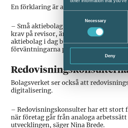
other information that you’ve
En förklaring är att många nya aktiebola
Consent
Necessary
Selection
– Små aktiebolag med lägre komplexitet
krav på revisor, är mer benägna att välj
aktiebolag i dag blir digitala direkt oc
förväntningarna på att kunna sköta sina
Deny
Redovisningskonsulterna
Bolagsverket ser också att redovisnings
digitalisering.
– Redovisningskonsulter har ett stort 
när företag går från analoga arbetssätt t
utvecklingen, säger Nina Brede.