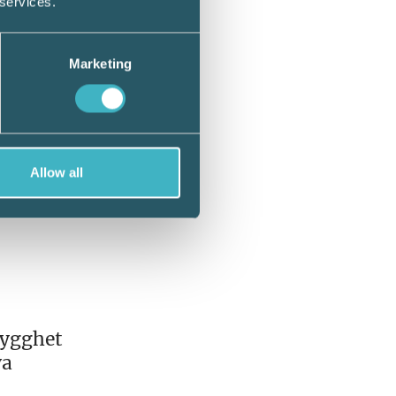
 services.
t.
Marketing
tan
ökar
ling.
Allow all
rygghet
va