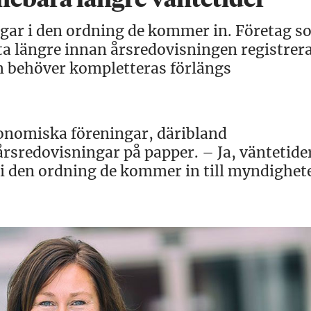
ebära längre väntetider
gar i den ordning de kommer in. Företag s
nta längre innan årsredovisningen registrer
m behöver kompletteras förlängs
nomiska föreningar, däribland
årsredovisningar på papper. – Ja, väntetid
i den ordning de kommer in till myndighet