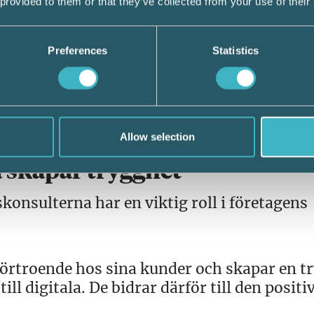
 provided to them or that they’ve collected from your use of their
g väljer digitala arbetssätt redan från star
Preferences
Statistics
, exempelvis få personer i styrelsen och u
a den digitala vägen. De flesta som startar
h bygger sina rutiner utifrån det. Samtidigt 
 ärenden digitalt. Det är en naturlig utveck
Allow selection
 skapar trygghet
konsulterna har en viktig roll i företagens
förtroende hos sina kunder och skapar en t
ill digitala. De bidrar därför till den positi