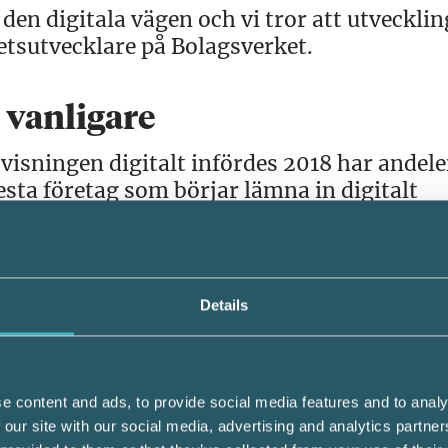
r den digitala vägen och vi tror att utveckli
etsutvecklare på Bolagsverket.
t vanligare
visningen digitalt infördes 2018 har andel
esta företag som börjar lämna in digitalt
 år.
med lägre omsättning och färre anställda i s
Details
än större och mer komplexa företag.
 har sett ut så ända sedan det blev möjligt 
8, säger Nina Brede.
e content and ads, to provide social media features and to analy
 our site with our social media, advertising and analytics partn