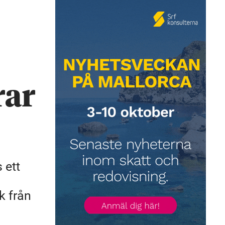
rar
 ett
k från