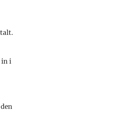
talt.
in i
 den