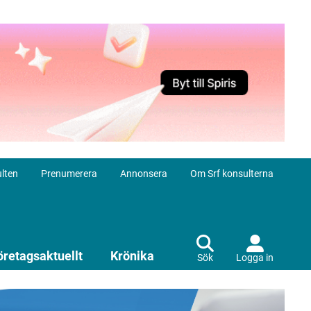
lten
Prenumerera
Annonsera
Om Srf konsulterna
öretagsaktuellt
Krönika
Sök
Logga in