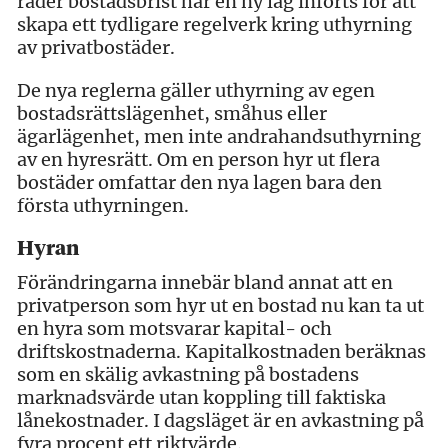
råder bostadsbrist har en ny lag införts för att
skapa ett tydligare regelverk kring uthyrning
av privatbostäder.
De nya reglerna gäller uthyrning av egen
bostadsrättslägenhet, småhus eller
ägarlägenhet, men inte andrahandsuthyrning
av en hyresrätt. Om en person hyr ut flera
bostäder omfattar den nya lagen bara den
första uthyrningen.
Hyran
Förändringarna innebär bland annat att en
privatperson som hyr ut en bostad nu kan ta ut
en hyra som motsvarar kapital- och
driftskostnaderna. Kapitalkostnaden beräknas
som en skälig avkastning på bostadens
marknadsvärde utan koppling till faktiska
lånekostnader. I dagsläget är en avkastning på
fyra procent ett riktvärde.