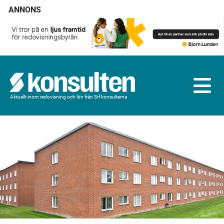
ANNONS
Aktuellt inom redovisning och lön från Srf konsulterna