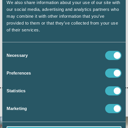
We also share information about your use of our site with
Ikraftträdande
our social media, advertising and analytics partners who
Lagen trädde ikraft den 1 februari 2013.
may combine it with other information that you’ve
provided to them or that they’ve collected from your use
SFS 2012:978
of their services.
Consent
Necessary
Selection
Dela:
Preferences
Statistics
AKTUELLA ARTIKLAR
Marketing