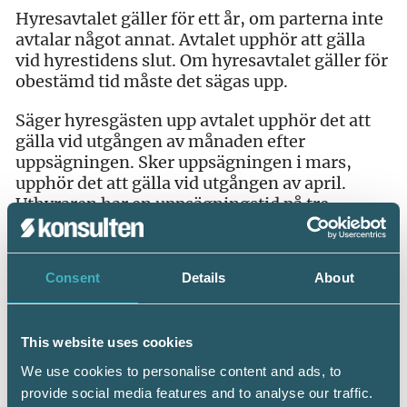
Hyresavtalet gäller för ett år, om parterna inte
avtalar något annat. Avtalet upphör att gälla
vid hyrestidens slut. Om hyresavtalet gäller för
obestämd tid måste det sägas upp.
Säger hyresgästen upp avtalet upphör det att
gälla vid utgången av månaden efter
uppsägningen. Sker uppsägningen i mars,
upphör det att gälla vid utgången av april.
Uthyraren har en uppsägningstid på tre
månader om det inte har avtalats om en längre
uppsägningstid.
Consent
Details
About
Hyresgästen har inte någon rätt att ensidigt
tvinga fram en förlängning av avtalet.
Anledningen är att hyresavtal vid
This website uses cookies
privatuthyrning ofta är tillfälliga och
hyresgästens och hyresvärdens situation kan
We use cookies to personalise content and ads, to
snabbt ändras.
provide social media features and to analyse our traffic.