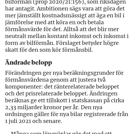
bilförmån (prop 2020/21:156), som riksdagen
har antagit. Ambitionen sägs vara att göra det
mer jämställt kostnadsmässigt att äga en bil i
jämförelse med att köra en och betala
förmånsvärde för det. Alltså att det blir mer
neutralt mellan kontant inkomst och inkomst i
form av bilförmån. Förslaget betyder högre
skatt för den som kör förmånsbil.
Ändrade belopp
Förändringen ger nya beräkningsgrunder för
förmånsvärdena genom att justera två
komponenter: det ränterelaterade beloppet
och det prisrelaterade beloppet. Ändringen
beräknas ge ett tillskott i statskassan på cirka
2,33 miljarder kronor per år. Den nya
ordningen gäller för nya bilar registrerade från
1 juli 2021 och senare.
– Många som löneväxlar gör det med ett