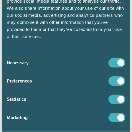
provide social media features and to analyse our traffic.
miljöbilar, baserade på vilken teknik de har.
We also share information about your use of our site with
our social media, advertising and analytics partners who
may combine it with other information that you’ve
provided to them or that they’ve collected from your use
Justerade bilförmåner
of their services.
Bilpris: Nytt förmånsvärde. Ny
skatt/mån.
Consent
Necessary
300 000 kr: 61 854. 2 691.
Selection
350 000 kr: 69 029. 3 003.
Preferences
400 000 kr: 76 204. 3 315.
Statistics
500 000 kr: 90 554. 3 939.
Propositionen >>
Marketing