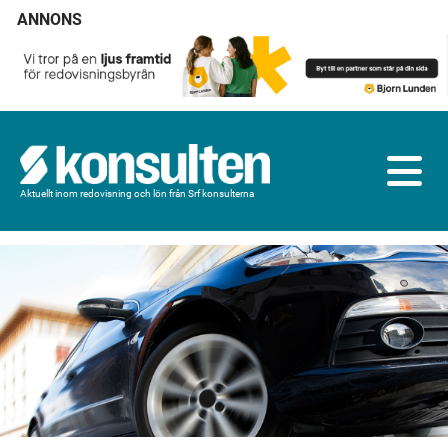
ANNONS
Aktuellt inom redovisning och lön från Srf konsulterna