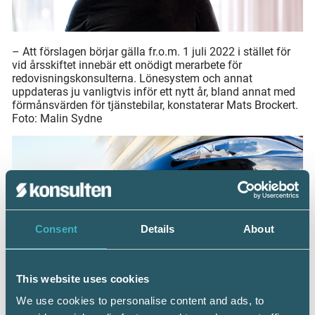
– Att förslagen börjar gälla fr.o.m. 1 juli 2022 i stället för
vid årsskiftet innebär ett onödigt merarbete för
redovisningskonsulterna. Lönesystem och annat
uppdateras ju vanligtvis inför ett nytt år, bland annat med
förmånsvärden för tjänstebilar, konstaterar Mats Brockert.
Foto: Malin Sydne
Consent
Details
About
This website uses cookies
Från och med första juli 2022 höjs förmånsvärdet för den
We use cookies to personalise content and ads, to
som kör tjänstebil. Samtidigt införs schablonavdrag för