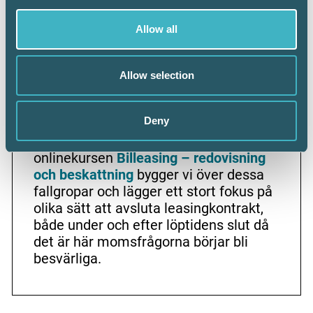
Allow all
Kurstips:
Du som hantera billeasingfrågor
Allow selection
behöver förbereda dig för dessa
förändringar. När det gäller
Deny
billeasingavtal finns det många
fallgropar bokföring och redovisning. I
onlinekursen
Billeasing – redovisning
och beskattning
bygger vi över dessa
fallgropar och lägger ett stort fokus på
olika sätt att avsluta leasingkontrakt,
både under och efter löptidens slut då
det är här momsfrågorna börjar bli
besvärliga.