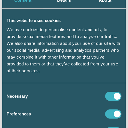
Consent
Details
About
att alla landets småföretagare borde ha ett bra skyddsnät.
This website uses cookies
We use cookies to personalise content and ads, to
Så fungerar SMÅA
provide social media features and to analyse our traffic.
We also share information about your use of our site with
SMÅA, a-kassan för företagare och
our social media, advertising and analytics partners who
familjemedlemmar anställda i
may combine it with other information that you’ve
familjeföretag, bildades 1969. I dag har
provided to them or that they’ve collected from your use
man närmare 100 000 medlemmar.
of their services.
Varje år får mellan 6 000 och 7 000
personer ersättning för att de drabbats
av arbetslöshet. För år 2024 betalades
Consent
totalt 564 miljoner kronor ut till 6 857
Necessary
Selection
individer. Ett medlemskap i SMÅA är en
väldigt billig försäkring som ger mycket
tillbaka om man behöver den.
Preferences
Läs också:
Den 1 oktober 2025 ändras