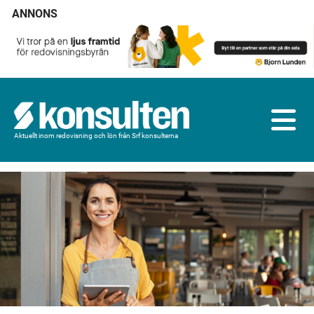
ANNONS
Aktuellt inom redovisning och lön från Srf konsulterna