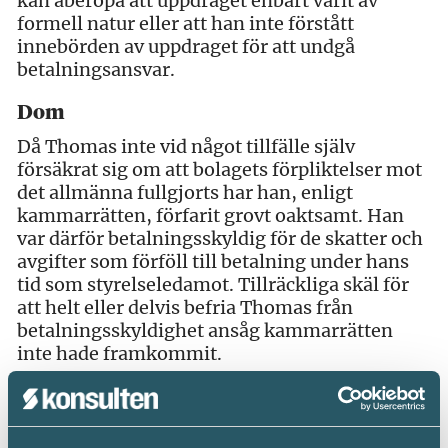
kan åberopa att uppdraget enbart varit av
formell natur eller att han inte förstått
innebörden av uppdraget för att undgå
betalningsansvar.
Dom
Då Thomas inte vid något tillfälle själv
försäkrat sig om att bolagets förpliktelser mot
det allmänna fullgjorts har han, enligt
kammarrätten, förfarit grovt oaktsamt. Han
var därför betalningsskyldig för de skatter och
avgifter som förföll till betalning under hans
tid som styrelseledamot. Tillräckliga skäl för
att helt eller delvis befria Thomas från
betalningsskyldighet ansåg kammarrätten
inte hade framkommit.
Dom 2013-10-29. Mål nr 3334-13