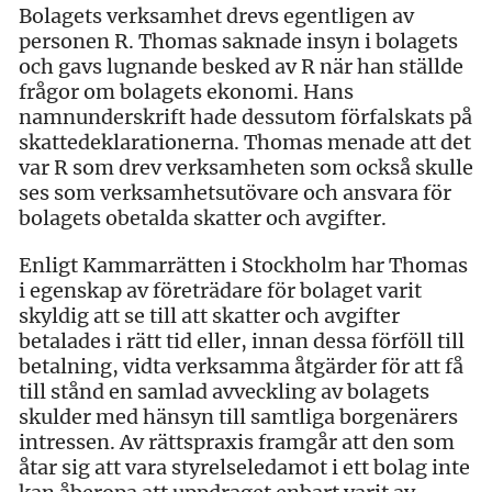
Bolagets verksamhet drevs egentligen av
personen R. Thomas saknade insyn i bolagets
och gavs lugnande besked av R när han ställde
frågor om bolagets ekonomi. Hans
namnunderskrift hade dessutom förfalskats på
skattedeklarationerna. Thomas menade att det
var R som drev verksamheten som också skulle
ses som verksamhetsutövare och ansvara för
bolagets obetalda skatter och avgifter.
Enligt Kammarrätten i Stockholm har Thomas
i egenskap av företrädare för bolaget varit
skyldig att se till att skatter och avgifter
betalades i rätt tid eller, innan dessa förföll till
betalning, vidta verksamma åtgärder för att få
till stånd en samlad avveckling av bolagets
skulder med hänsyn till samtliga borgenärers
intressen. Av rättspraxis framgår att den som
åtar sig att vara styrelseledamot i ett bolag inte