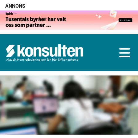
ANNONS
Aktuellt inom redovisning och lön från Srf konsulterna