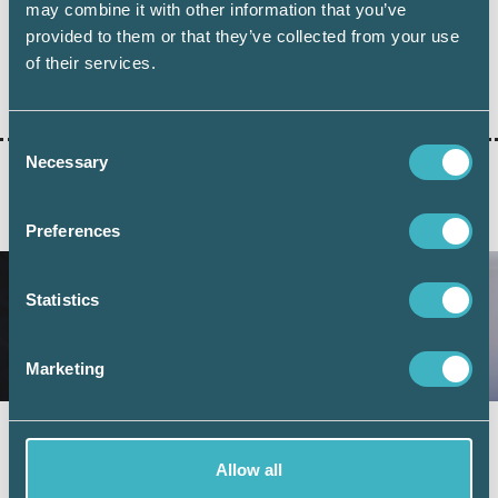
may combine it with other information that you’ve
provided to them or that they’ve collected from your use
of their services.
Dela:
Consent
Necessary
Selection
AKTUELLA ARTIKLAR
Preferences
Statistics
Marketing
Fler företag väljer digital årsredovisning –
redovisningskonsulterna bidrar till
Allow all
utvecklingen