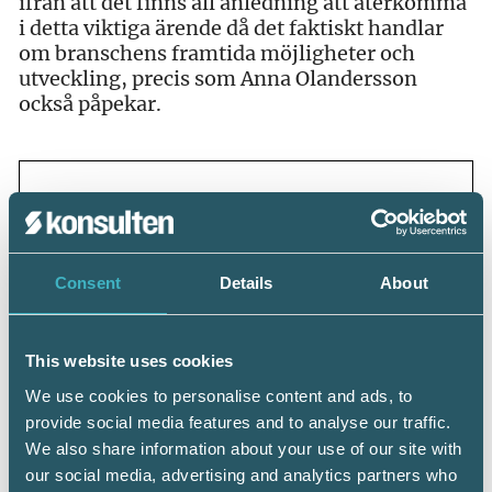
ifrån att det finns all anledning att återkomma
i detta viktiga ärende då det faktiskt handlar
om branschens framtida möjligheter och
utveckling, precis som Anna Olandersson
också påpekar.
Relaterade artiklar:
Debatt: Vill systemleverantörerna
Consent
Details
About
byråns bästa?
Debatt: Frågan kvarstår om byråns
bästa
Digital juridik – Viktiga villkor för din
This website uses cookies
programvara
We use cookies to personalise content and ads, to
provide social media features and to analyse our traffic.
We also share information about your use of our site with
our social media, advertising and analytics partners who