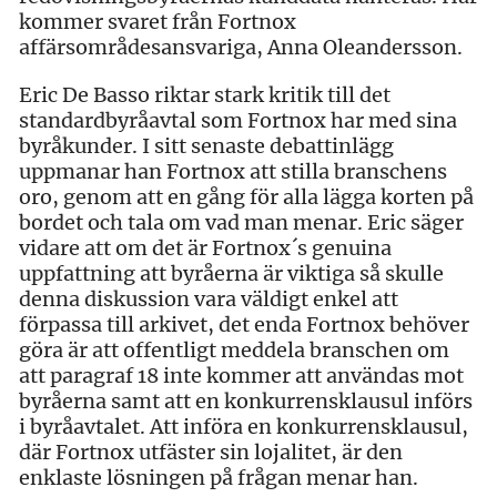
kommer svaret från Fortnox
affärsområdesansvariga, Anna Oleandersson.
Eric De Basso riktar stark kritik till det
standardbyråavtal som Fortnox har med sina
byråkunder. I sitt senaste debattinlägg
uppmanar han Fortnox att stilla branschens
oro, genom att en gång för alla lägga korten på
bordet och tala om vad man menar. Eric säger
vidare att om det är Fortnox´s genuina
uppfattning att byråerna är viktiga så skulle
denna diskussion vara väldigt enkel att
förpassa till arkivet, det enda Fortnox behöver
göra är att offentligt meddela branschen om
att paragraf 18 inte kommer att användas mot
byråerna samt att en konkurrensklausul införs
i byråavtalet. Att införa en konkurrensklausul,
där Fortnox utfäster sin lojalitet, är den
enklaste lösningen på frågan menar han.